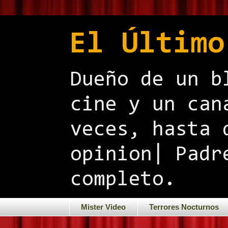
El Último
Dueño de un b
cine y un can
veces, hasta 
opinion| Padr
completo.
Mister Video
Terrores Nocturnos