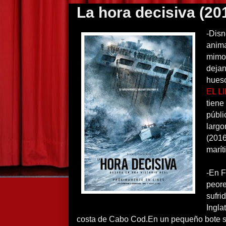
La hora decisiva (20
-Disn
anima
mimo 
dejan
hueso
EL L
tiene
públi
largo
(2016
marít
-En F
peore
sufri
Ingla
costa de Cabo Cod.En un pequeño bote sa