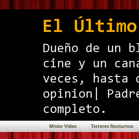
El Último
Dueño de un b
cine y un can
veces, hasta 
opinion| Padr
completo.
Mister Video
Terrores Nocturnos