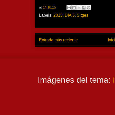
at
14.10.15
Labels:
2015
,
DIA 5
,
Sitges
Entrada más reciente
Inic
Imágenes del tema: