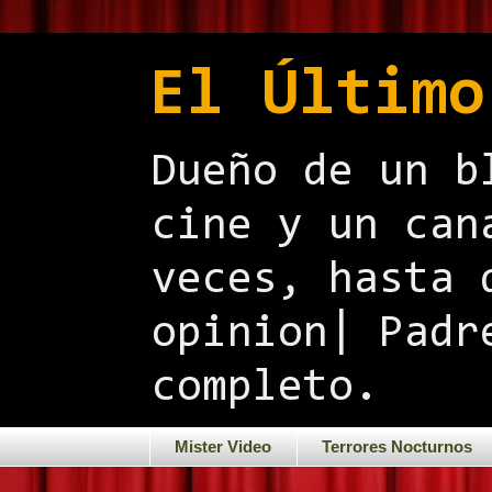
El Último
Dueño de un b
cine y un can
veces, hasta 
opinion| Padr
completo.
Mister Video
Terrores Nocturnos