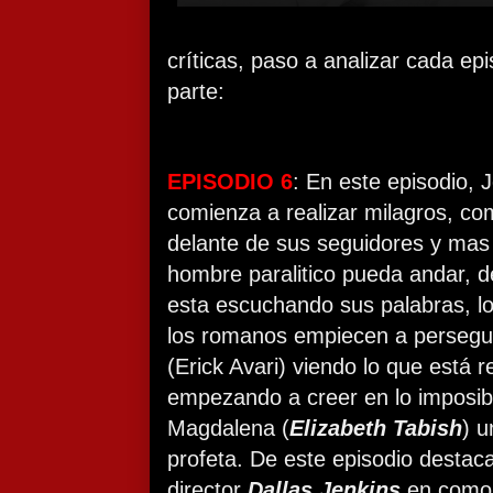
críticas, paso a analizar cada ep
parte:
EPISODIO 6
: En este episodio, 
comienza a realizar milagros, co
delante de sus seguidores y mas
hombre paralitico pueda andar, d
esta escuchando sus palabras, lo
los romanos empiecen a persegui
(Erick Avari) viendo lo que está 
empezando a creer en lo imposibl
Magdalena (
Elizabeth Tabish
) u
profeta. De este episodio destaca
director
Dallas Jenkins
en como 