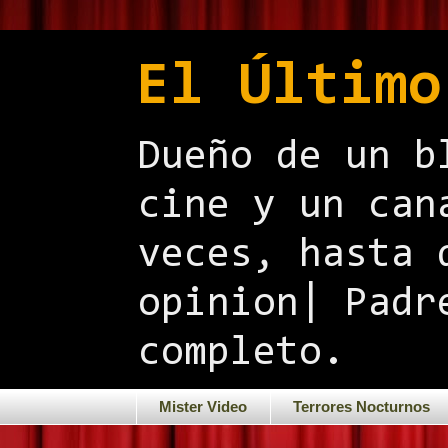
El Último
Dueño de un b
cine y un can
veces, hasta 
opinion| Padr
completo.
Mister Video
Terrores Nocturnos