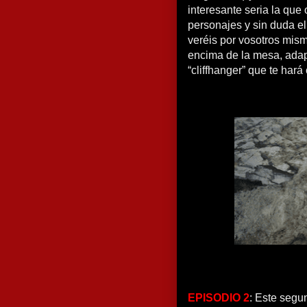
interesante seria la que
personajes y sin duda e
veréis por vosotros mism
encima de la mesa, adap
“cliffhanger” que te hará 
EPISODIO 2
: Este segu