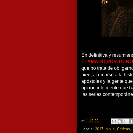
En definitiva y resumie
LLAMADO POR TU N
que no trata de obligarn
bien, acercarse a la hist
apóstoles y la gente qu
opción inteligente que ha
las series contemporáne
at
1.12.22
Labels:
2017
,
biblia
,
Criticas
,