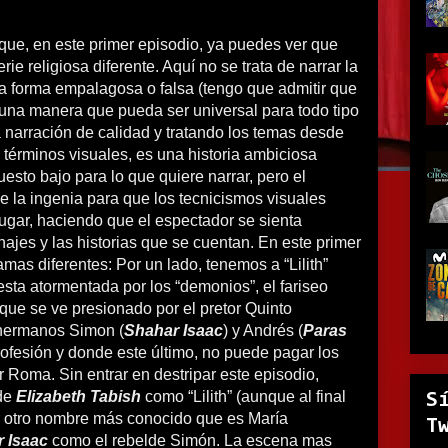
que, en este primer episodio, ya puedes ver que
rie religiosa diferente. Aquí no se trata de narrar la
na forma empalagosa o falsa (tengo que admitir que
e una manera que pueda ser universal para todo tipo
 narración de calidad y tratando los temas desde
n términos visuales, es una historia ambiciosa
esto bajo para lo que quiere narrar, pero el
se la ingenia para que los tecnicismos visuales
gar, haciendo que el espectador se sienta
najes y las historias que se cuentan. En este primer
amas diferentes: Por un lado, tenemos a “Lilith”
esta atormentada por los “demonios”, el fariseo
 que se ve presionado por el pretor Quinto
 hermanos Simon (
Shahar Isaac
) y Andrés (
Paras
rofesión y donde este último, no puede pagar los
 Roma. Sin entrar en destripar este episodio,
 de
Elizabeth Tabish
como “Lilith” (aunque al final
S
r otro nombre más conocido que es María
T
 Isaac
como el rebelde Simón. La escena mas