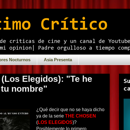
timo Crítico
de criticas de cine y un canal de Youtub
mi opinion| Padre orgulloso a tiempo com
ores Nocturnos
Asia Presenta
(Los Elegidos): "Te he
S
 tu nombre"
c
¿Qué decir que no se haya dicho
ya de la serie
THE CHOSEN
(
LOS ELEGIDOS
)?
Posiblemente lo primero