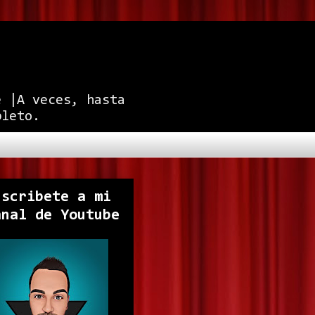
e |A veces, hasta
pleto.
uscribete a mi
anal de Youtube