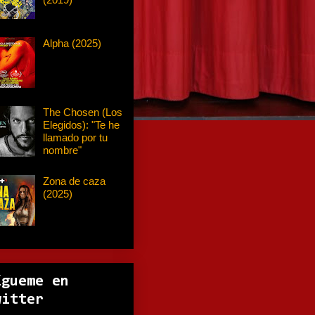
Alpha (2025)
The Chosen (Los
Elegidos): "Te he
llamado por tu
nombre"
Zona de caza
(2025)
ígueme en
witter