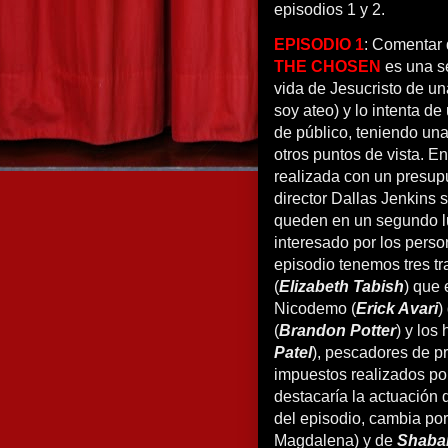
episodios 1 y 2.
EPISODIO 1
: Comentar 
THE CHOSEN
es una se
vida de Jesucristo de u
soy ateo) y lo intenta d
de público, teniendo una
otros puntos de vista. E
realizada con un presupu
director Dallas Jenkins 
queden en un segundo lu
interesado por los perso
episodio tenemos tres tr
(
Elizabeth Tabish
) que 
Nicodemo (
Erick Avari
)
(
Brandon Potter
) y los
Patel
), pescadores de p
impuestos realizados por
destacaría la actuación
del episodio, cambia po
Magdalena) y de
Shabar