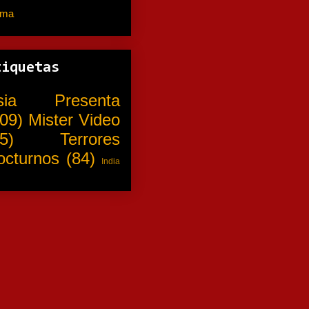
ama
(310)
tiquetas
sia Presenta
09)
Mister Video
5)
Terrores
octurnos
(84)
India