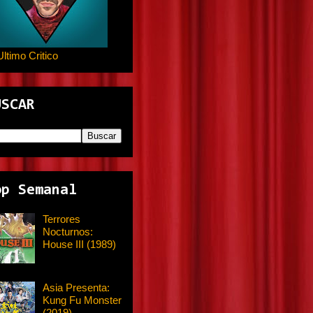
Ultimo Critico
USCAR
op Semanal
Terrores
Nocturnos:
House III (1989)
Asia Presenta:
Kung Fu Monster
(2019)