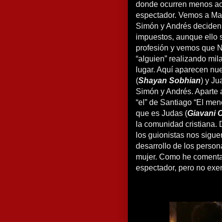
donde ocurren menos acc
espectador. Vemos a Ma
Simón y Andrés deciden r
impuestos, aunque ello 
profesión y vemos que 
“alguien” realizando mila
lugar. Aquí aparecen nu
(
Shayan Sobhian
) y Ju
Simón y Andrés. Aparte a
“el” de Santiago “El meno
que es Judas (
Giavani 
la comunidad cristiana. 
los guionistas nos sigue
desarrollo de los person
mujer. Como he comentad
espectador, pero no ex