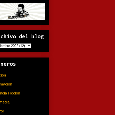
rchivo del blog
éneros
ción
(141)
imacion
(80)
ncia Ficción
(74)
media
(233)
ror
(367)