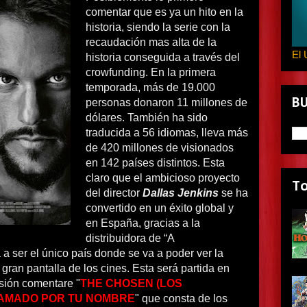
comentar que es ya un hito en la
historia, siendo la serie con la
recaudación mas alta de la
El 
historia conseguida a través del
crowfunding. En la primera
temporada, más de 19.000
B
personas donaron 11 millones de
dólares. También ha sido
traducida a 56 idiomas, lleva más
de 420 millones de visionados
en 142 países distintos. Esta
claro que el ambicioso proyecto
T
del director
Dallas Jenkins
se ha
convertido en un éxito global y
en España, gracias a la
distribuidora de “A
 a ser el único país donde se va a poder ver la
gran pantalla de los cines. Esta será partida en
asión comentare "
THE CHOSEN (LOS
LLAMADO POR TU NOMBRE
" que consta de los