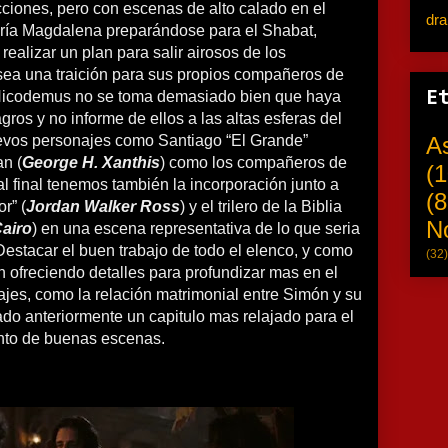
iones, pero con escenas de alto calado en el
dr
ría Magdalena preparándose para el Shabat,
ealizar un plan para salir airosos de los
sea una traición para sus propios compañeros de
Nicodemus no se toma demasiado bien que haya
E
gros y no informe de ellos a las altas esferas del
evos personajes como Santiago “El Grande”
A
an (
George H. Xanthis
) como los compañeros de
(1
l final tenemos también la incorporación junto a
(8
r” (
Jordan Walker Ross
) y el trilero de la Biblia
N
Cairo
) en una escena representativa de lo que seria
Destacar el buen trabajo de todo el elenco, y como
(32)
n ofreciendo detalles para profundizar mas en el
ajes, como la relación matrimonial entre Simón y su
o anteriormente un capitulo mas relajado para el
ento de buenas escenas.