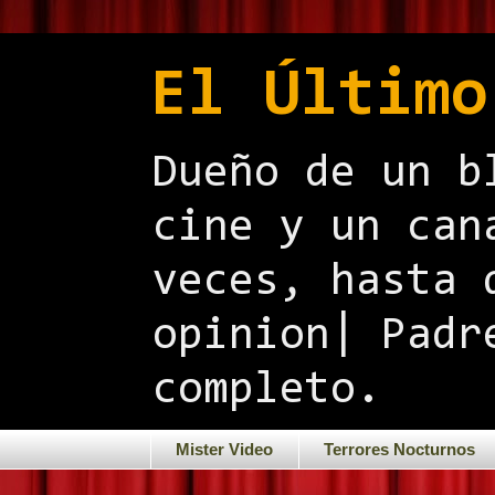
El Último
Dueño de un b
cine y un can
veces, hasta 
opinion| Padr
completo.
Mister Video
Terrores Nocturnos