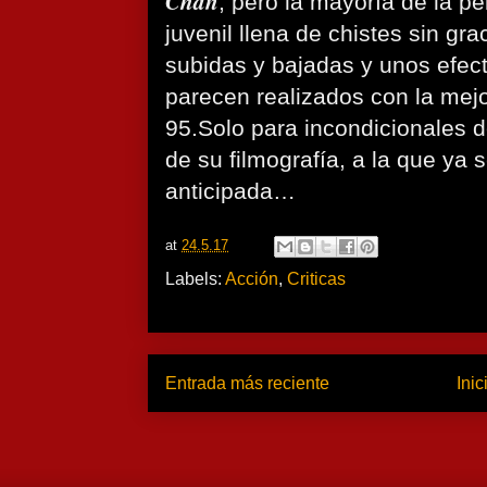
Chan
, pero la mayoría de la pe
juvenil llena de chistes sin gra
subidas y bajadas y unos efec
parecen realizados con la mej
95.Solo para incondicionales d
de su filmografía, a la que ya s
anticipada…
at
24.5.17
Labels:
Acción
,
Criticas
Entrada más reciente
Inic