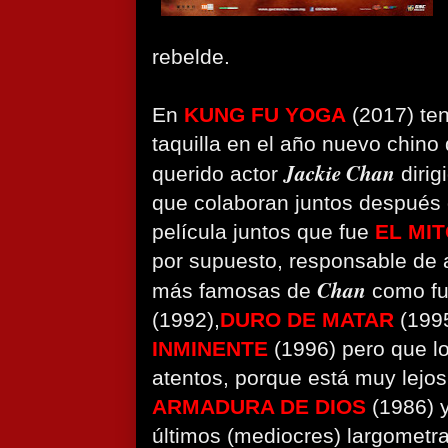
rebelde.
En
KUNG FU YOGA
(2017) ten
taquilla en el año nuevo chino
Jackie Chan
querido actor
dirig
que colaboran juntos después 
película juntos que fue
EL MI
por supuesto, responsable de 
Chan
más famosas de
como f
(1992),
DURO DE MATAR
(199
INMINENTE
(1996) pero que l
atentos, porque está muy lejo
ARMADURA DE DIOS
(1986) 
últimos (mediocres) largomet