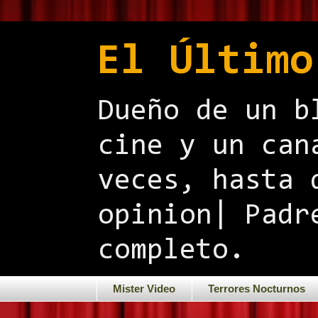
El Último
Dueño de un b
cine y un can
veces, hasta 
opinion| Padr
completo.
Mister Video
Terrores Nocturnos