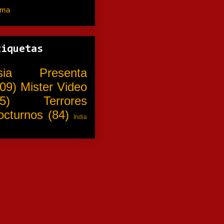
ama
(310)
tiquetas
sia Presenta
09)
Mister Video
5)
Terrores
octurnos
(84)
India