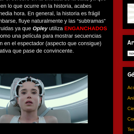
en lo que ocurre en la historia, acabes
edia hora. En general, la historia es frágil
mbarse, fluye naturalmente y las “subtramas”
ruidas ya que
Opley
utiliza
ENGANCHADOS
omo una película para mostrar secuencias
A
n en el espectador (aspecto que consigue)
ativa que pase de convincente.
G
Ac
An
Cie
Co
Ter