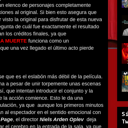
un elenco de personajes completamente
ones al original. Si bien esto asegura que
visto la original para disfrutar de esta nueva
regunta de cuál fue exactamente el resultado
an los créditos finales, ya que
LA MUERTE
funciona como un
 que una vez llegado el último acto pierde
se que es el eslabón más débil de la película.
ona a pesar de unir torpemente unas escenas
, que intentan introducir el conjunto y la
 la acción comience. Esto le da una
culación, ya que aunque los primeros minutos
n al espectador en el sentido emocional con
S
 Page
, el director
Niels Arden Oplev
deja
T
r el cerebro en la entrada de la sala, ya que