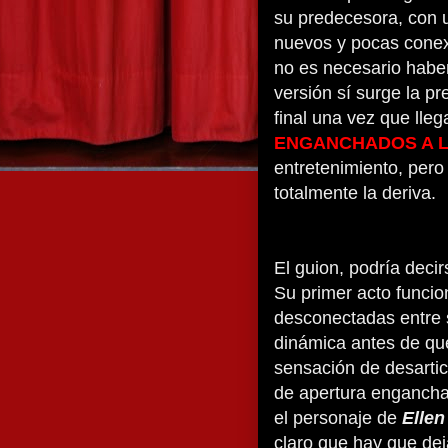
su predecesora, con 
nuevos y pocas conexi
no es necesario haber 
versión sí surge la p
final una vez que lleg
ENGANCHADOS A 
entretenimiento, pero
totalmente la deriva.
El guion, podría decir
Su primer acto funci
desconectadas entre sí
dinámica antes de que
sensación de desarti
de apertura engancha
el personaje de
Ellen
claro que hay que deja