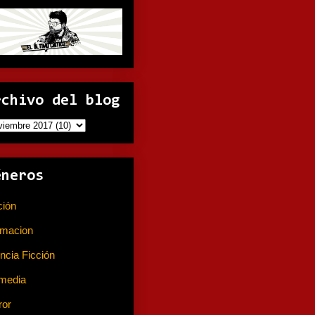
rchivo del blog
éneros
ción
(141)
imacion
(80)
ncia Ficción
(74)
media
(233)
ror
(367)