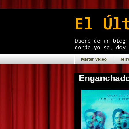
El Úl
Dueño de un blog 
donde yo se, doy 
Mister Video
Terr
Enganchados