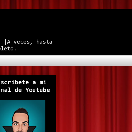
e |A veces, hasta
pleto.
uscribete a mi
anal de Youtube