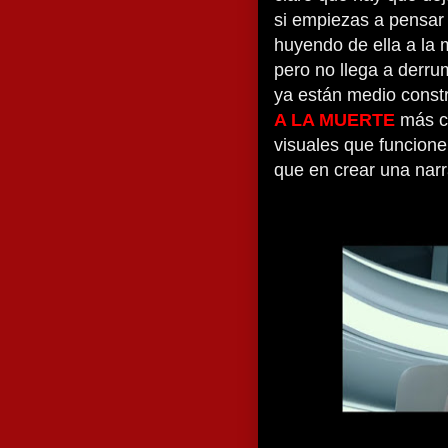
si empiezas a pensar 
huyendo de ella a la m
pero no llega a derru
ya están medio const
A LA MUERTE
más c
visuales que funcione
que en crear una narr