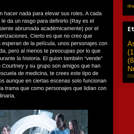
dr
n hacer nada para elevar sus roles. A cada
le da un rasgo para definirlo (Ray es el
 siente abrumada académicamente) por el
E
erizaciones. Cierto es que no creo que
A
esperan de la película, unos personajes con
da, pero al menos te preocupas por lo que
(1
urante la historia. El guion también “vende”
(8
 Courtney y su grupo son amigos que han
N
escuela de medicina, te crees este tipo de
(32)
os aunque en ciertas escenas solo funcionan
la trama que como personajes que lidian con
inaria.