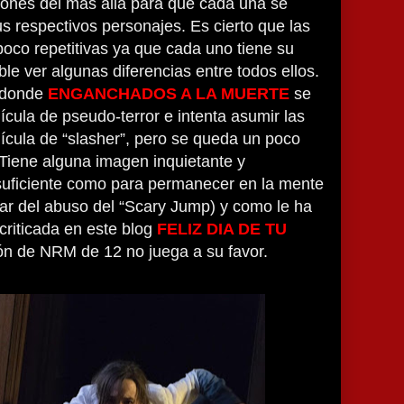
iones del más allá para que cada una se
sus respectivos personajes. Es cierto que las
oco repetitivas ya que cada uno tiene su
le ver algunas diferencias entre todos ellos.
 donde
ENGANCHADOS A LA MUERTE
se
ícula de pseudo-terror e intenta asumir las
ícula de “slasher”, pero se queda un poco
 Tiene alguna imagen inquietante y
suficiente como para permanecer en la mente
ar del abuso del “Scary Jump) y como le ha
criticada en este blog
FELIZ DIA DE TU
ción de NRM de 12 no juega a su favor.