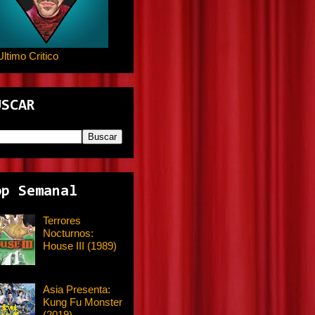
Ultimo Critico
USCAR
op Semanal
Terrores
Nocturnos:
House III (1989)
Asia Presenta:
Kung Fu Monster
(2019)