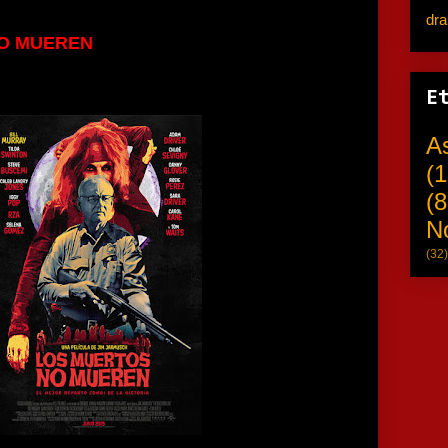
dr
O MUEREN
E
A
(1
(8
N
(32)