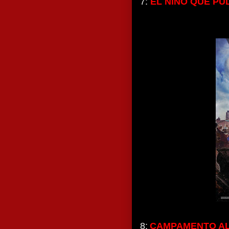
7:
EL ÑINO QUE PU
8:
CAMPAMENTO AL