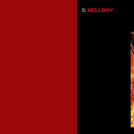
5:
HELLBOY