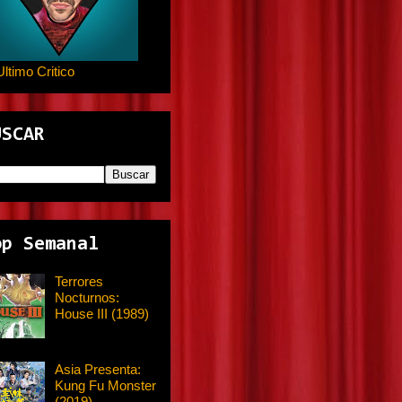
Ultimo Critico
USCAR
op Semanal
Terrores
Nocturnos:
House III (1989)
Asia Presenta:
Kung Fu Monster
(2019)