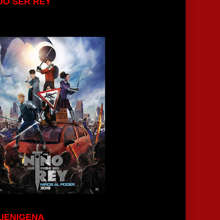
DO SER REY
IENIGENA