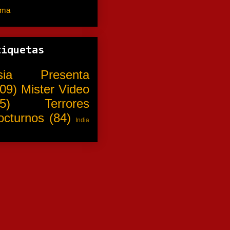
ama
(310)
tiquetas
sia Presenta
09)
Mister Video
5)
Terrores
octurnos
(84)
India