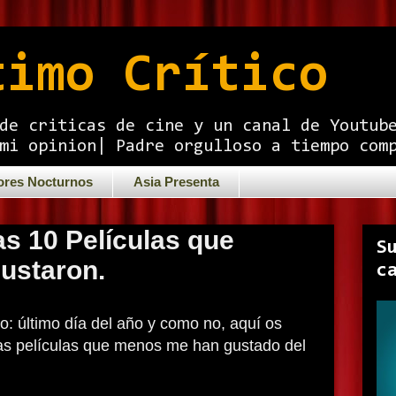
timo Crítico
de criticas de cine y un canal de Youtub
mi opinion| Padre orgulloso a tiempo com
ores Nocturnos
Asia Presenta
as 10 Películas que
S
ustaron.
c
: último día del año y como no, aquí os
las películas que menos me han gustado del