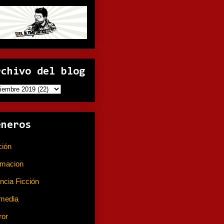
rchivo del blog
éneros
ción
(141)
imacion
(80)
ncia Ficción
(74)
media
(233)
ror
(367)