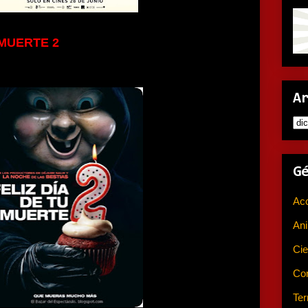
 MUERTE 2
A
G
Ac
An
Cie
Co
Ter