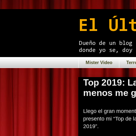
El Úl
Dueño de un blog 
donde yo se, doy 
Mister Video
Terr
Top 2019: L
menos me g
Llego el gran momento
presento mi “Top de 
2019”.