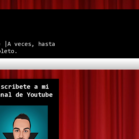
e |A veces, hasta
pleto.
uscribete a mi
anal de Youtube