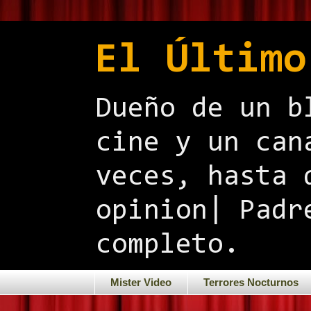
El Último
Dueño de un b
cine y un can
veces, hasta 
opinion| Padr
completo.
Mister Video
Terrores Nocturnos