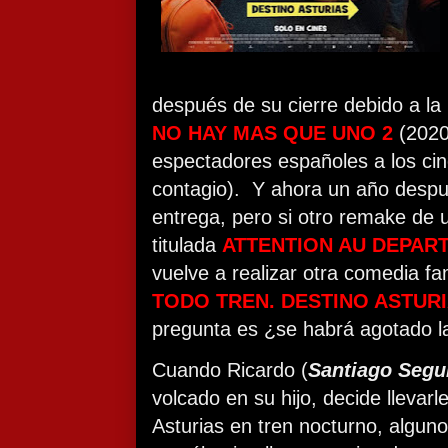
después de su cierre debido a l
NO HAY MAS QUE UNO 2
(2020
espectadores españoles a los cin
contagio).
Y ahora un año despué
entrega, pero si otro remake de 
titulada
ATTENTION AU DEPAR
vuelve a realizar otra comedia fam
TODO TREN. DESTINO ASTUR
pregunta es ¿se habrá agotado l
Cuando Ricardo (
Santiago Segu
volcado en su hijo, decide lleva
Asturias en tren nocturno, algu