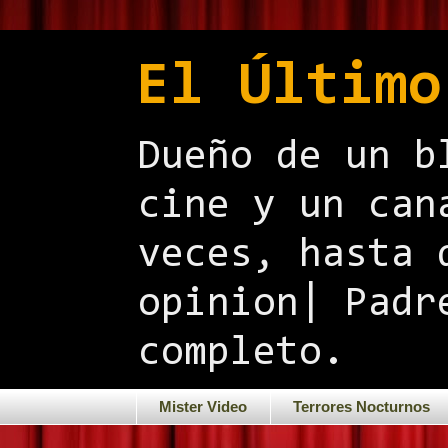
El Último
Dueño de un b
cine y un can
veces, hasta 
opinion| Padr
completo.
Mister Video
Terrores Nocturnos