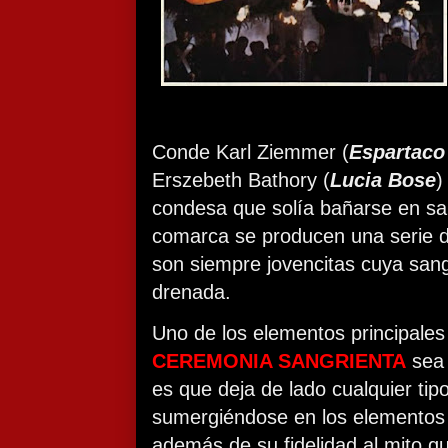
Conde Karl Ziemmer (
Espartaco
Erszebeth Bathory (
Lucia Bose
)
condesa que solía bañarse en sa
comarca se producen una serie 
son siempre jovencitas cuya san
drenada.
Uno de los elementos principale
CEREMONIA SANGRIENTA
sea 
es que deja de lado cualquier tip
sumergiéndose en los elementos
además de su fidelidad al mito 