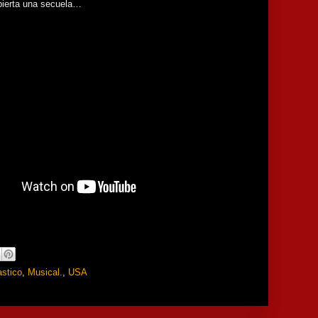
bierta una secuela…
astico
,
Musical.
,
USA