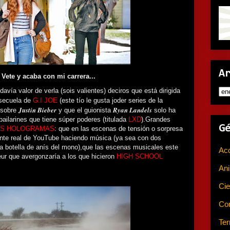
A
Vete y acaba con mi carrera...
davía valor de verla (sois valientes) deciros que está dirigida
a secuela de
G.I JOE
(este tío le gusta joder series de la
Justin Bieber
Ryan Landels
 sobre
y que el guionista
solo ha
bailarines que tiene súper poderes (titulada
LXD
).Grandes
G
OS HOLOGRAMAS
: que en las escenas de tensión o sorpresa
ente real de YouTube haciendo música (ya sea con dos
na botella de anís del mono),que las escenas musicales este
Ac
r que avergonzaría a los que hicieron
HIGH SCHOOL
An
Cie
Co
Ter