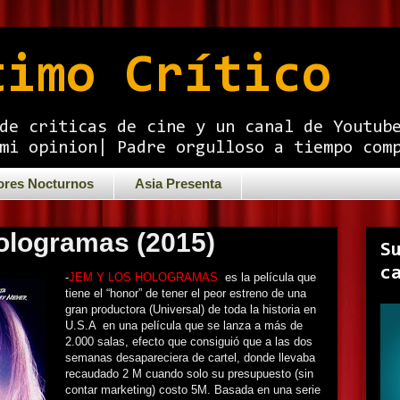
timo Crítico
de criticas de cine y un canal de Youtub
mi opinion| Padre orgulloso a tiempo com
ores Nocturnos
Asia Presenta
ologramas (2015)
S
c
-
JEM Y LOS HOLOGRAMAS
es la película que
tiene el “honor” de tener el peor estreno de una
gran productora (Universal) de toda la historia en
U.S.A en una película que se lanza a más de
2.000 salas, efecto que consiguió que a las dos
semanas desapareciera de cartel, donde llevaba
recaudado 2 M cuando solo su presupuesto (sin
contar marketing) costo 5M. Basada en una serie