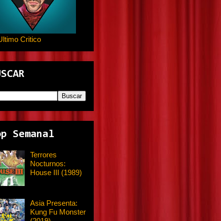
Ultimo Critico
USCAR
op Semanal
Terrores
Nocturnos:
House III (1989)
Asia Presenta:
Kung Fu Monster
(2019)