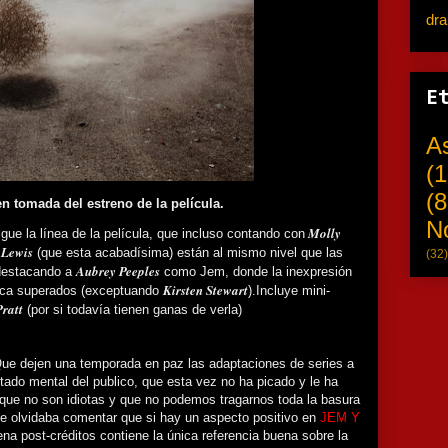
dr
E
A
(1
(8
n tomada del estreno de la película.
N
Molly
gue la línea de la película, que incluso contando con
 Lewis
(que esta acabadísima) están al mismo nivel que las
(32)
Aubrey Peeples
 destacando a
como Jem, donde la inexpresión
Kirsten Stewart
unca superados (exceptuando
).Incluye mini-
Pratt
(por si todavía tienen ganas de verla)
Que dejen una temporada en paz las adaptaciones de series a
estado mental del publico, que esta vez no ha picado y le ha
que no son idiotas y que no podemos tragarnos toda la basura
e olvidaba comentar que si hay un aspecto positivo en
JEM Y
ena post-créditos contiene la única referencia buena sobre la