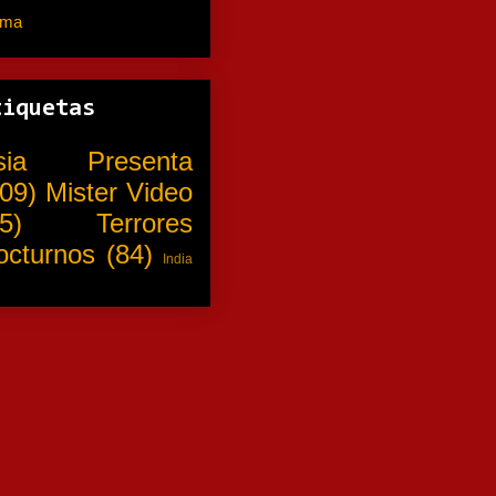
ama
(310)
tiquetas
sia Presenta
09)
Mister Video
5)
Terrores
octurnos
(84)
India