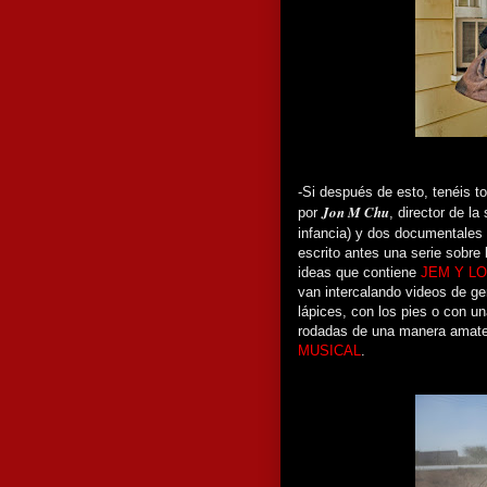
-Si después de esto, tenéis to
Jon M Chu
por
, director de l
infancia) y dos documentales
escrito antes una serie sobre 
ideas que contiene
JEM Y L
van intercalando videos de g
lápices, con los pies o con u
rodadas de una manera amateu
MUSICAL
.