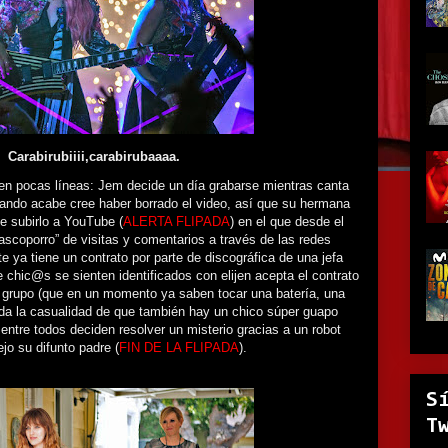
Carabirubiiii,carabirubaaaa.
 en pocas líneas: Jem decide un día grabarse mientras canta
uando acabe cree haber borrado el video, así que su hermana
e subirlo a YouTube (
ALERTA FLIPADA
) en el que desde el
scoporro” de visitas y comentarios a través de las redes
e ya tiene un contrato por parte de discográfica de una jefa
 chic@s se sienten identificados con elijen acepta el contrato
grupo (que en un momento ya saben tocar una batería, una
y da la casualidad de que también hay un chico súper guapo
s entre todos deciden resolver un misterio gracias a un robot
jo su difunto padre (
FIN DE LA FLIPADA
).
S
T