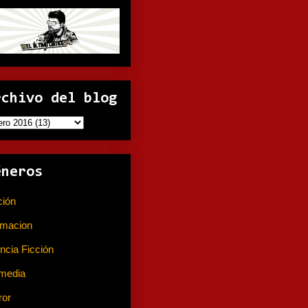
rchivo del blog
éneros
ción
(141)
imacion
(80)
ncia Ficción
(74)
media
(233)
ror
(367)