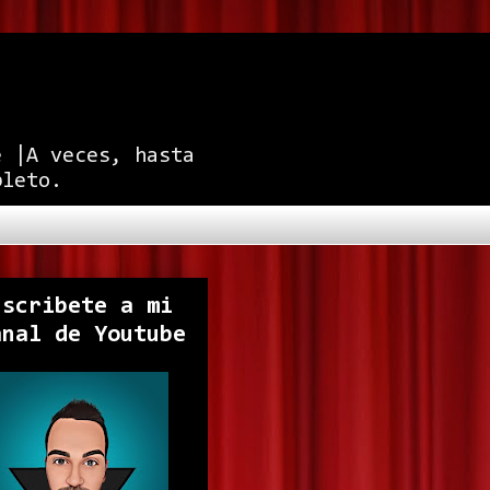
e |A veces, hasta
pleto.
uscribete a mi
anal de Youtube