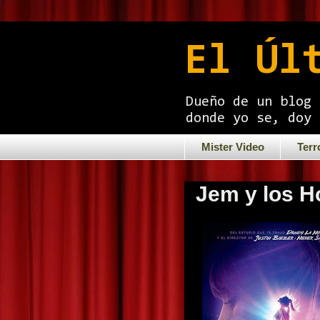
El Úl
Dueño de un blog 
donde yo se, doy 
Mister Video
Terr
Jem y los H