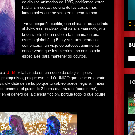
de dibujos animados de 1985, podríamos estar
hablar sin dudas, de una de las cosas más
lamentables que he visto en mucho tiempo.
-En un pequeño pueblo, una chica es catapultada
El 
al éxito tras un video viral de ella cantando, que
la convierte de la noche a la mañana en una
estrella global (sic).Ella y sus tres hermanas
B
comenzaran un viaje de autodescubrimiento
donde verán que los talentos son demasiado
especiales para mantenerlos ocultos.
pio,
JEM
está basado en una serie de dibujos…pues
a protagonista, porque eso es LO UNICO que tiene en común
T
an, olvídate de verla, porque tu cabreo puede llegar a límites
 tenemos el guion de 2 horas que roza el “border-line”,
r en el género de la ciencia ficción, porque todo lo que ocurre