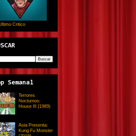
Ultimo Critico
USCAR
op Semanal
Terrores
Nocturnos:
House III (1989)
Asia Presenta:
Kung Fu Monster
(2019)