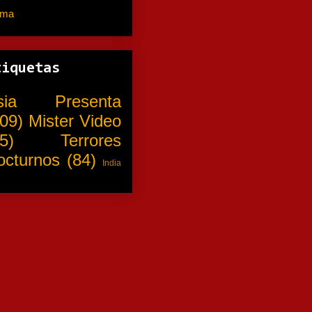
ama
(310)
tiquetas
sia Presenta
09)
Mister Video
5)
Terrores
octurnos
(84)
India