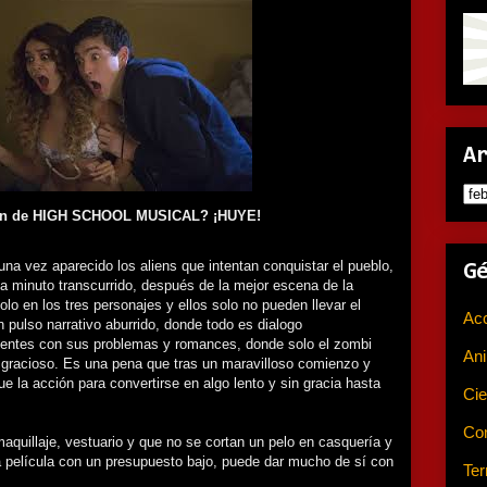
A
ón de HIGH SCHOOL MUSICAL? ¡HUYE!
una vez aparecido los aliens que intentan conquistar el pueblo,
G
da minuto transcurrido, después de la mejor escena de la
solo en los tres personajes y ellos solo no pueden llevar el
Ac
 pulso narrativo aburrido, donde todo es dialogo
centes con sus problemas y romances, donde solo el zombi
An
racioso. Es una pena que tras un maravilloso comienzo y
ue la acción para convertirse en algo lento y sin gracia hasta
Cie
Co
maquillaje, vestuario y que no se cortan un pelo en casquería y
na película con un presupuesto bajo, puede dar mucho de sí con
Ter