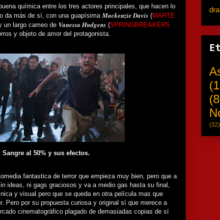
buena química entre los tres actores principales, que hacen lo
dr
Mackenzie Davis
no da más de sí, con una guapísima
(
MARTE
Vanessa Hudgens
 y un largo cameo de
(
SPRINGBREAKERS
ros y objeto de amor del protagonista.
E
A
(1
(8
N
(32)
Sangre al 50% y sus efectos.
Comedia fantastica de terror que empieza muy bien, pero que a
in ideas, ni gags graciosos y va a medio gas hasta su final,
nica y visual pero que se queda en otra película mas que
. Pero por su propuesta curiosa y original sí que merece a
rcado cinematográfico plagado de demasiadas copias de sí