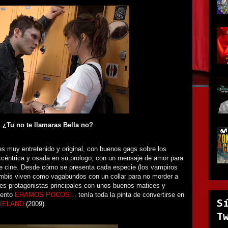
¿Tu no te llamaras Bella no?
 es muy entretenido y original, con buenos gags sobre los
xcéntrica y osada en su prologo, con un mensaje de amor para
 de cine. Desde cómo se presenta cada especie (los vampiros
ombis viven como vagabundos con un collar para no morder a
tres protagonistas principales con unos buenos matices y
mento
ERAMOS POCOS
… tenía toda la pinta de convertirse en
S
IELAND
(2009).
T