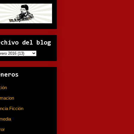
rchivo del blog
éneros
ción
(141)
imacion
(80)
ncia Ficción
(74)
media
(233)
ror
(367)