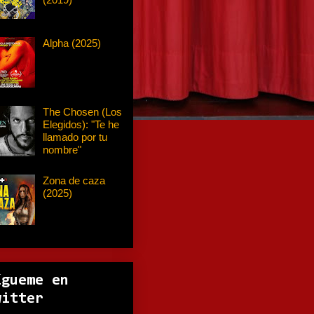
Alpha (2025)
The Chosen (Los
Elegidos): "Te he
llamado por tu
nombre"
Zona de caza
(2025)
ígueme en
witter