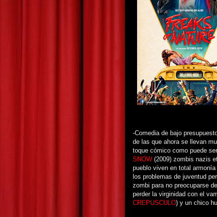
-Comedia de bajo presupuesto 
de las que ahora se llevan muc
toque cómico como puede se
SNOW
(2009) zombis nazis e
pueblo viven en total armoní
los problemas de juventud pe
zombi para no preocuparse de
perder la virginidad con el v
CREPUSCULO
) y un chico h