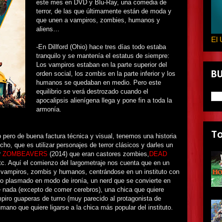
este mes en DVD y Blu-Ray, una comedia de
terror, de las que últimamente están de moda y
que unen a vampiros, zombies, humanos y
aliens…
El 
-En Dillford (Ohio) hace tres días todo estaba
tranquilo y se mantenía el estatus de siempre:
Los vampiros estaban en la parte superior del
B
orden social, los zombis en la parte inferior y los
humanos se quedaban en medio. Pero este
equilibrio se verá destrozado cuando el
apocalipsis alienígena llega y pone fin a toda la
armonía.
T
pero de buena factura técnica y visual, tenemos una historia
ho, que es utilizar personajes de terror clásicos y darles un
r
ZOMBEAVERS
(2014) que eran castores zombies,
DEAD
tc. Aquí el comienzo del largometraje nos cuenta que en un
a vampiros, zombis y humanos, centrándose en un instituto con
ro plasmado en modo de ironía, un nerd que se convierte en
 nada (excepto de comer cerebros), una chica que quiere
ampiro guaperas de turno (muy parecido al protagonista de
umano que quiere ligarse a la chica más popular del instituto.