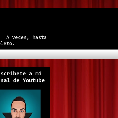
e |A veces, hasta
pleto.
uscribete a mi
anal de Youtube