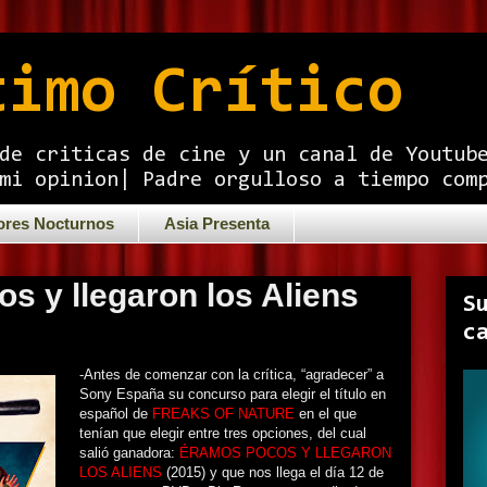
timo Crítico
de criticas de cine y un canal de Youtub
mi opinion| Padre orgulloso a tiempo com
ores Nocturnos
Asia Presenta
s y llegaron los Aliens
S
c
-Antes de comenzar con la crítica, “agradecer” a
Sony España su concurso para elegir el título en
español de
FREAKS OF NATURE
en el que
tenían que elegir entre tres opciones, del cual
salió ganadora:
ÉRAMOS POCOS Y LLEGARON
LOS ALIENS
(2015) y que nos llega el día 12 de