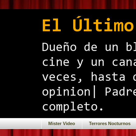
El Último
Dueño de un b
cine y un can
veces, hasta 
opinion| Padr
completo.
Mister Video
Terrores Nocturnos