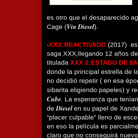
es otro que el desaparecido a
Vin Diesel
Cage (
).
-
XXX:REACTIVADO
(2017) es 
saga XXX,llegando 12 años de
titulada
XXX 2:ESTADO DE E
donde la principal estrella de 
no decidió repetir ( en esa ép
sibarita eligiendo papeles) y r
Cube
. La esperanza que teníam
Diesel
de
en su papel de Xand
“placer culpable” lleno de esce
en eso la película es parcialm
claro que no conseguirá nuevos