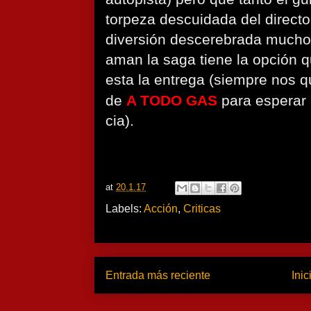
torpeza descuidada del direct
diversión descerebrada mucho
aman la saga tiene la opción 
esta la entrega (siempre nos q
de
A TODO GAS
para esperar
cia).
at
20.1.17
Labels:
Acción
,
Criticas
Entrada más reciente
Inic