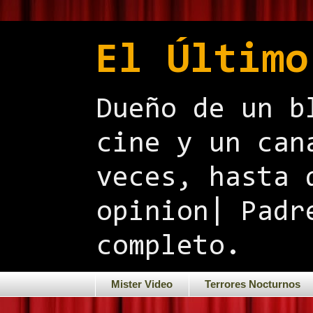
El Último
Dueño de un b
cine y un can
veces, hasta 
opinion| Padr
completo.
Mister Video
Terrores Nocturnos