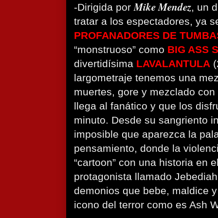
Mike Mendez
-Dirigida por
, un 
tratar a los espectadores, ya s
PROFANADORES DE TUMBA
“monstruoso” como
BIG ASS 
divertidísima
LAVALANTULA
(
largometraje tenemos una mezc
muertes, gore y mezclado con
llega al fanático y que los disf
minuto. Desde su sangriento ini
imposible que aparezca la pala
pensamiento, donde la violenc
“cartoon” con una historia en 
protagonista llamado Jebedia
demonios que bebe, maldice y
icono del terror como es Ash 