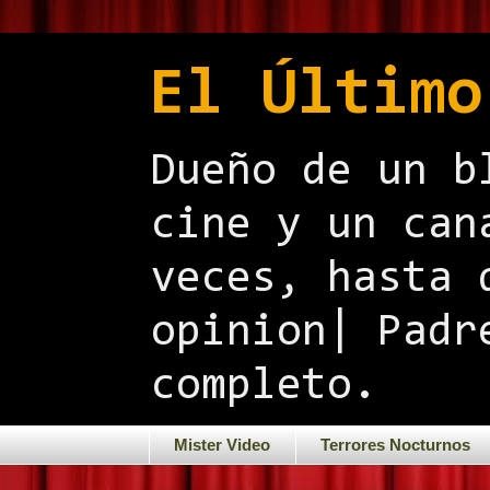
El Último
Dueño de un b
cine y un can
veces, hasta 
opinion| Padr
completo.
Mister Video
Terrores Nocturnos