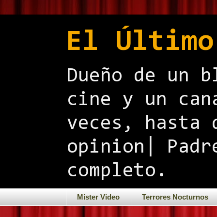
El Último
Dueño de un b
cine y un can
veces, hasta 
opinion| Padr
completo.
Mister Video
Terrores Nocturnos