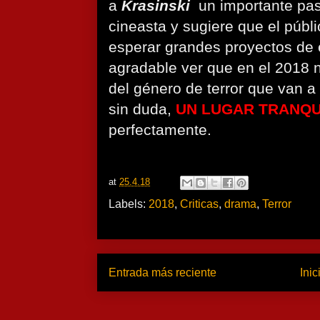
a
Krasinski
un importante pa
cineasta y sugiere que el públi
esperar grandes proyectos de e
agradable ver que en el 2018 n
del género de terror que van a 
sin duda,
UN LUGAR TRANQU
perfectamente.
at
25.4.18
Labels:
2018
,
Criticas
,
drama
,
Terror
Entrada más reciente
Inic