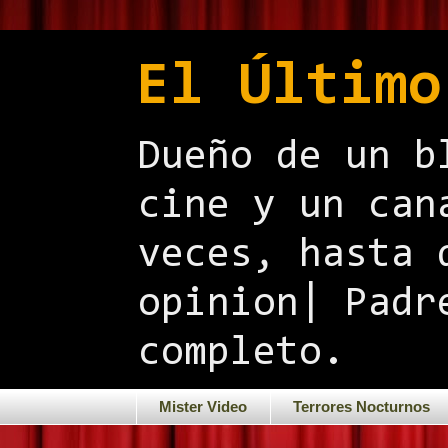
El Último
Dueño de un b
cine y un can
veces, hasta 
opinion| Padr
completo.
Mister Video
Terrores Nocturnos