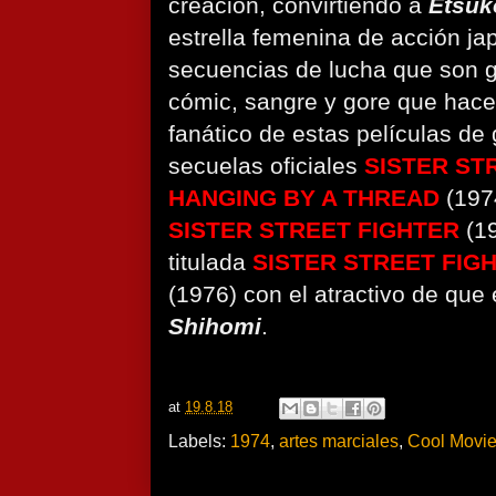
creación, convirtiendo a
Etsuk
estrella femenina de acción ja
secuencias de lucha que son g
cómic, sangre y gore que hacen
fanático de estas películas de
secuelas oficiales
SISTER ST
HANGING BY A THREAD
(19
SISTER STREET FIGHTER
(1
titulada
SISTER STREET FIGH
(1976) con el atractivo de que
Shihomi
.
at
19.8.18
Labels:
1974
,
artes marciales
,
Cool Movi