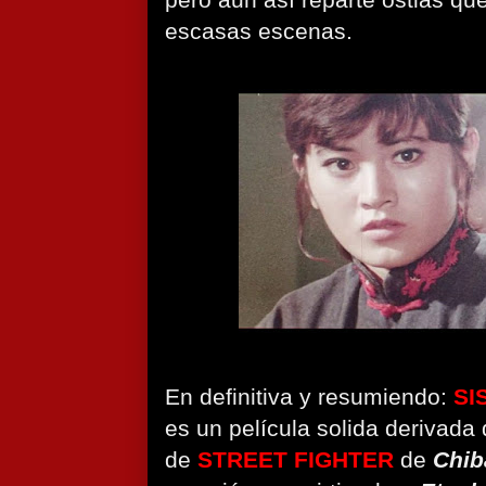
pero aun así reparte ostias qu
escasas escenas.
En definitiva y resumiendo:
SI
es un película solida derivada 
de
STREET FIGHTER
de
Chib