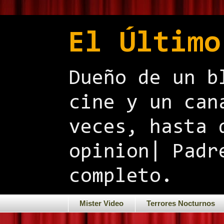
El Último
Dueño de un b
cine y un can
veces, hasta 
opinion| Padr
completo.
Mister Video
Terrores Nocturnos