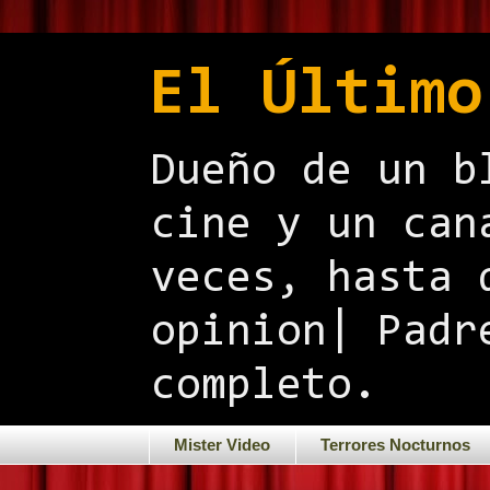
El Último
Dueño de un b
cine y un can
veces, hasta 
opinion| Padr
completo.
Mister Video
Terrores Nocturnos