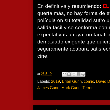
En definitiva y resumiendo:
EL
quería más, no hay forma de evi
película en su totalidad sufre 
salida fácil y se conforma con
expectativas a raya, un fanátic
demasiado exigente que quiera
seguramente acabara satisfech
cine.
at
26.5.19
Labels:
2019
,
Brian Gunn
,
cómic
,
David 
James Gunn
,
Mark Gunn
,
Terror