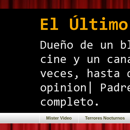
El Último
Dueño de un b
cine y un can
veces, hasta 
opinion| Padr
completo.
Mister Video
Terrores Nocturnos