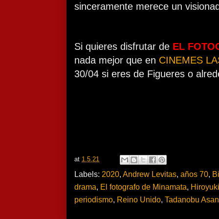
sinceramente merece un visiona
Si quieres disfrutar de
EL FOTO
nada mejor que en
CINEMES L
30/04 si eres de Figueres o alre
at
1.5.21
Labels:
2020
,
Andrew Levitas
,
años 70
,
Bi
drama
,
El fotografo de Minamata
,
Hiroyuk
periodismo
,
Reino Unido
,
Tadanobu Asa