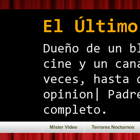
El Último
Dueño de un b
cine y un can
veces, hasta 
opinion| Padr
completo.
Mister Video
Terrores Nocturnos