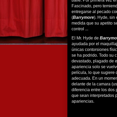
baile. Por primera vez e
Fascinado, pero temiend
entregarse al pecado co
(
Barrymore
). Hyde, sin
medida que su apetito s
control ...
El Mr. Hyde de
Barrym
ayudada por el maquillaj
únicas contorsiones físi
se ha podrido. Todo su 
devastado, plagado de e
apariencia solo se vuel
película, lo que sugier
adecuada. En un momento
delante de la camara (us
diferencia entre los dos
que sean interpretados p
apariencias.