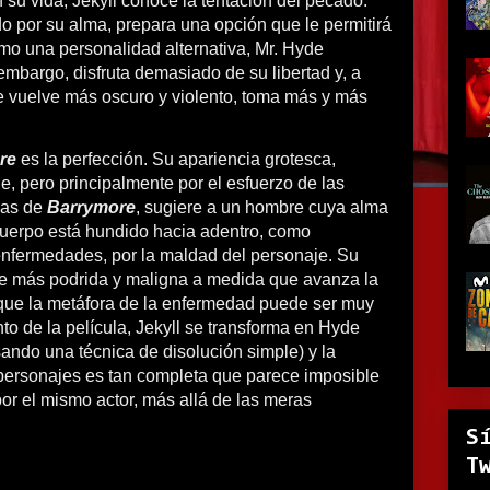
n su vida, Jekyll conoce la tentación del pecado.
o por su alma, prepara una opción que le permitirá
mo una personalidad alternativa, Mr. Hyde
 embargo, disfruta demasiado de su libertad y, a
e vuelve más oscuro y violento, toma más y más
ore
es la perfección. Su apariencia grotesca,
e, pero principalmente por el esfuerzo de las
cas de
Barrymore
, sugiere a un hombre cuya alma
cuerpo está hundido hacia adentro, como
nfermedades, por la maldad del personaje. Su
ve más podrida y maligna a medida que avanza la
e que la metáfora de la enfermedad puede ser muy
 de la película, Jekyll se transforma en Hyde
ando una técnica de disolución simple) y la
 personajes es tan completa que parece imposible
or el mismo actor, más allá de las meras
S
T