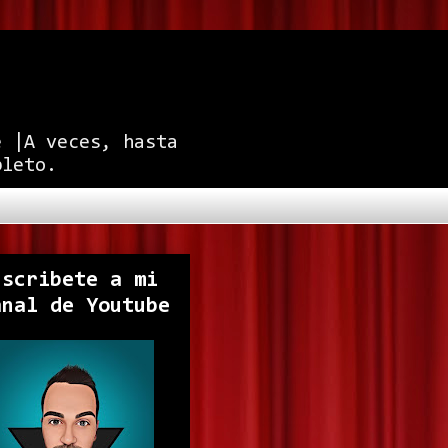
e |A veces, hasta
pleto.
uscribete a mi
anal de Youtube