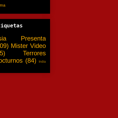
ama
(310)
tiquetas
sia Presenta
09)
Mister Video
5)
Terrores
octurnos
(84)
India