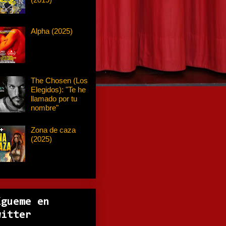
Alpha (2025)
The Chosen (Los
Elegidos): "Te he
llamado por tu
nombre"
Zona de caza
(2025)
ígueme en
witter