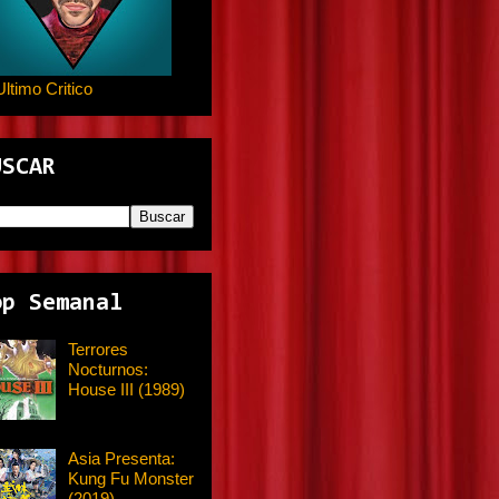
Ultimo Critico
USCAR
op Semanal
Terrores
Nocturnos:
House III (1989)
Asia Presenta:
Kung Fu Monster
(2019)