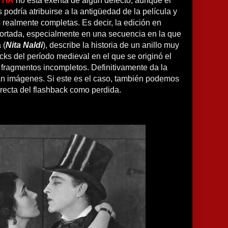
TIA
no está exenta de algún defecto, aunque el
s podría atribuirse a la antigüedad de la película y
s realmente completas. Es decir, la edición en
cortada, especialmente en una secuencia en la que
 (
Nita Naldi
), describe la historia de un anillo muy
ks del período medieval en el que se originó el
 fragmentos incompletos. Definitivamente da la
an imágenes. Si este es el caso, también podemos
rrecta del flashback como perdida.