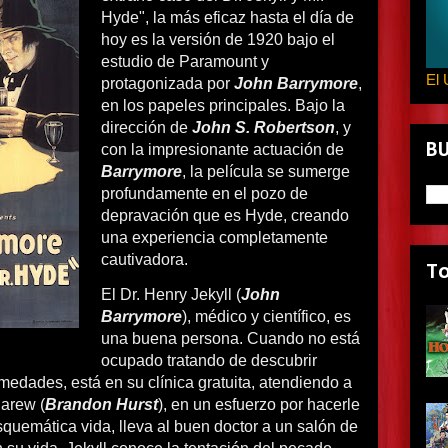
Hyde", la más eficaz hasta el día de
hoy es la versión de 1920 bajo el
estudio de Paramount y
El 
protagonizada por
John Barrymore
,
en los papeles principales. Bajo la
dirección de
John S. Robertson
, y
B
con la impresionante actuación de
Barrymore
, la película se sumerge
profundamente en el pozo de
depravación que es Hyde, creando
una experiencia completamente
cautivadora.
T
El Dr. Henry Jekyll (
John
Barrymore
), médico y científico, es
una buena persona. Cuando no está
ocupado tratando de descubrir
edades, está en su clínica gratuita, atendiendo a
Carew (
Brandon Hurst
), en un esfuerzo por hacerle
squemática vida, lleva al buen doctor a un salón de