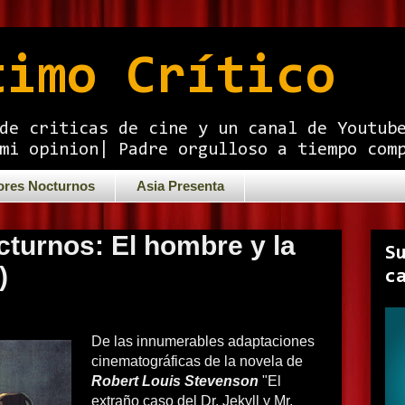
timo Crítico
de criticas de cine y un canal de Youtub
mi opinion| Padre orgulloso a tiempo com
ores Nocturnos
Asia Presenta
cturnos: El hombre y la
S
)
c
De las innumerables adaptaciones
cinematográficas de la novela de
Robert Louis Stevenson
"El
extraño caso del Dr. Jekyll y Mr.