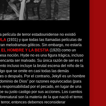
 película de terror estadounidense no existió
ULA
(1931) y que todas las llamadas películas de
eran melodramas góticos. Sin embargo, no estaría
a
EL HOMBRE Y LA BESTIA
(1920) como un
esa noción. Hyde no es una figura trágica, incluso
le encanta ser malvado. Su única razón de ser es el
nto incluso incluye la brutal escena del niño de la
algo que se omite en casi todas las demás
es o después. Por el contrario, Jekyll es un hombre
"dominio de Dios" por razones equivocadas (para
a responsabilidad por el pecado, en lugar de una
e su justo castigo por sus acciones. Los cuentos
renatural son la materia de la que nació el terror.
e terror, entonces debemos reconsiderar