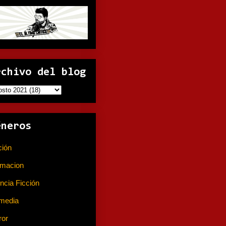
rchivo del blog
éneros
ción
(141)
imacion
(80)
ncia Ficción
(74)
media
(233)
ror
(367)