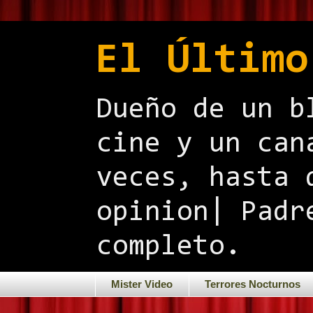
El Último
Dueño de un b
cine y un can
veces, hasta 
opinion| Padr
completo.
Mister Video
Terrores Nocturnos