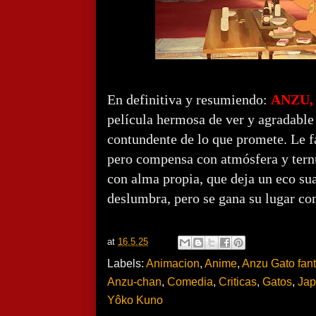
En definitiva y resumiendo:
ANZU,
película hermosa de ver y agradable
contundente de lo que promete. Le f
pero compensa con atmósfera y ternu
con alma propia, que deja un eco su
deslumbra, pero se gana su lugar con
at
16.5.25
Labels:
Animacion
,
Anime
,
Anzu Gato fan
Anzu-chan
,
Comedia
,
Criticas
,
Gatos
,
Ja
Yôko Kuno