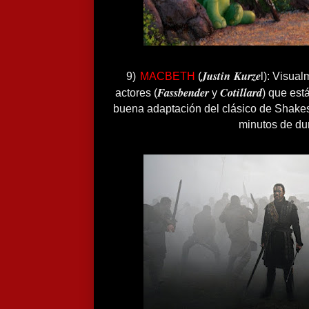
Justin
Kurze
9)
MACBETH
(
l): Visua
Fassbender
Cotillard
actores (
y
) que est
buena adaptación del clásico de Shake
minutos de du