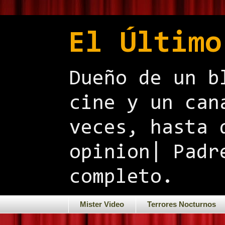
El Último
Dueño de un b
cine y un can
veces, hasta 
opinion| Padr
completo.
Mister Video
Terrores Nocturnos