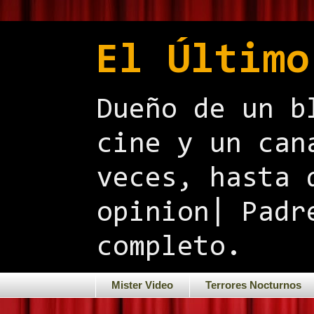
El Último
Dueño de un b
cine y un can
veces, hasta 
opinion| Padr
completo.
Mister Video
Terrores Nocturnos