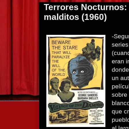
Terrores Nocturnos: 
malditos (1960)
-Segur
serie
(cuan
eran i
donde 
un aut
pelícu
sobre 
blanc
que c
puebl
al lar