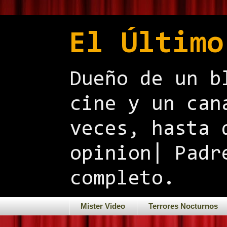
El Último
Dueño de un b
cine y un can
veces, hasta 
opinion| Padr
completo.
Mister Video
Terrores Nocturnos