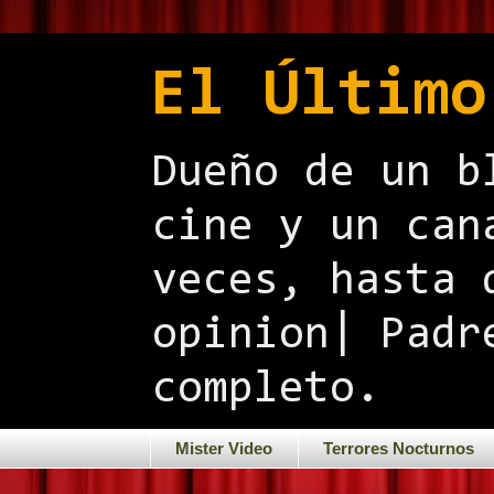
El Último
Dueño de un b
cine y un can
veces, hasta 
opinion| Padr
completo.
Mister Video
Terrores Nocturnos