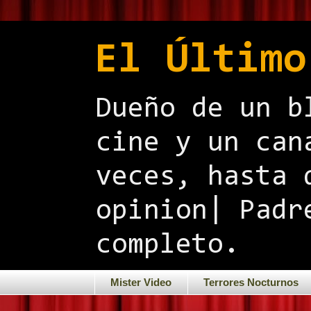
El Último
Dueño de un b
cine y un can
veces, hasta 
opinion| Padr
completo.
Mister Video
Terrores Nocturnos