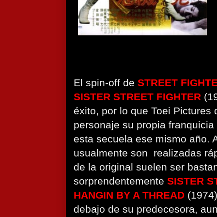
El spin-off de
STREET FIGHT
SISTER STREET FIGHTER
(1
éxito, por lo que Toei Pictures 
personaje su propia franquicia
esta secuela ese mismo año. 
usualmente son
realizadas rá
de la original suelen ser bast
sorprendentemente
SISTER S
HANGIN BY A THREAD
(1974)
debajo de su predecesora, aunq