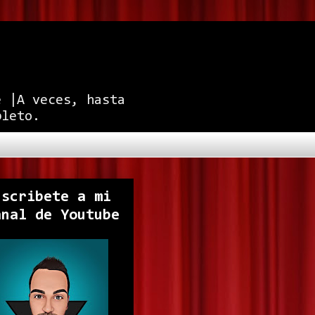
e |A veces, hasta
pleto.
uscribete a mi
anal de Youtube