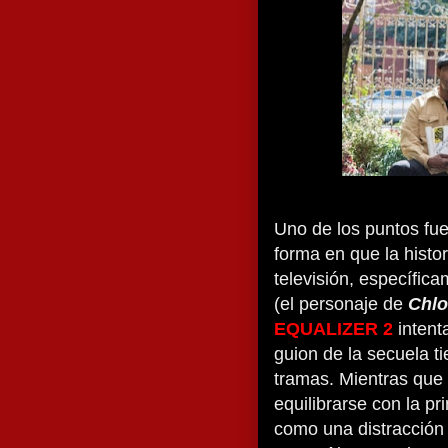
Uno de los puntos fu
forma en que la histo
televisión, específic
(el personaje de
Chlo
EQUALIZER 2
intent
guion de la secuela t
tramas. Mientras que 
equilibrarse con la pr
como una distracción