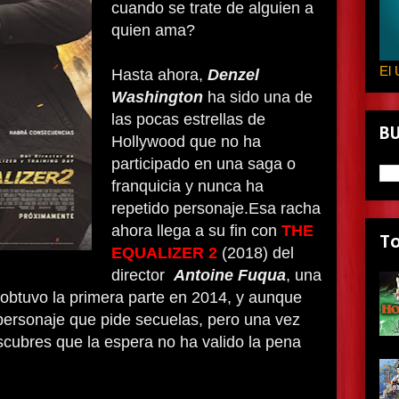
cuando se trate de alguien a
quien ama?
El 
Hasta ahora,
Denzel
Washington
ha sido una de
las pocas estrellas de
B
Hollywood que no ha
participado en una saga o
franquicia y nunca ha
repetido personaje.Esa racha
ahora llega a su fin con
THE
T
EQUALIZER 2
(2018) del
director
Antoine Fuqua
, una
 obtuvo la primera parte en 2014, y aunque
personaje que pide secuelas, pero una vez
escubres que la espera no ha valido la pena