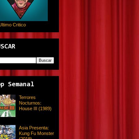
Ultimo Critico
USCAR
op Semanal
Terrores
Nocturnos:
House III (1989)
Asia Presenta:
Kung Fu Monster
(2019)