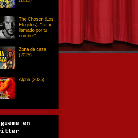
The Chosen (Los
Elegidos): "Te he
llamado por tu
nombre"
Zona de caza
(2025)
Alpha (2025)
ígueme en
witter