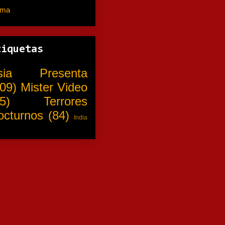
ama
(310)
tiquetas
sia Presenta
09)
Mister Video
5)
Terrores
octurnos
(84)
India