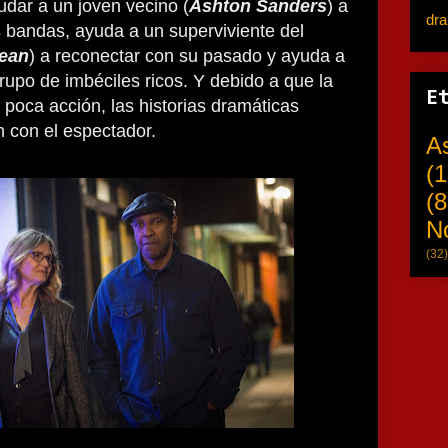
udar a un joven vecino (
Ashton Sanders
) a
dr
s bandas, ayuda a un superviviente del
ean
) a reconectar con su pasado y ayuda a
rupo de imbéciles ricos. Y debido a que la
E
 poca acción, las historias dramáticas
 con el espectador.
A
(1
(8
N
(32)