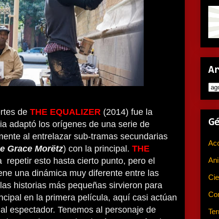
A
ertes de
THE EQUALIZER
(2014) fue la
G
ria adaptó los orígenes de una serie de
amente al entrelazar sub-tramas secundarias
Ac
e Grace Morëtz
) con la principal.
THE
An
a repetir esto hasta cierto punto, pero el
iene una dinámica muy diferente entre las
Cie
las historias más pequeñas sirvieron para
Co
incipal en la primera película, aquí casi actúan
 al espectador. Tenemos al personaje de
Ter