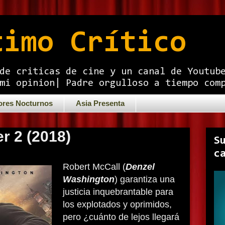
timo Crítico
de criticas de cine y un canal de Youtub
mi opinion| Padre orgulloso a tiempo com
ores Nocturnos
Asia Presenta
r 2 (2018)
S
c
Robert McCall (
Denzel
Washington
) garantiza una
justicia inquebrantable para
los explotados y oprimidos,
pero ¿cuánto de lejos llegará