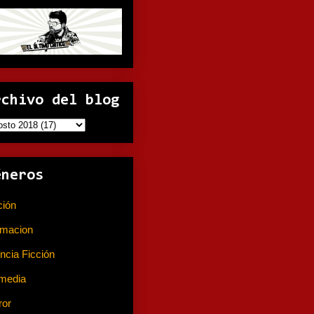
rchivo del blog
éneros
ción
(141)
imacion
(80)
ncia Ficción
(74)
media
(233)
ror
(367)