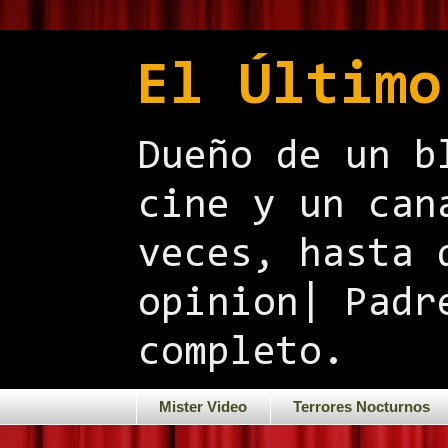
El Último
Dueño de un b
cine y un can
veces, hasta 
opinion| Padr
completo.
Mister Video
Terrores Nocturnos