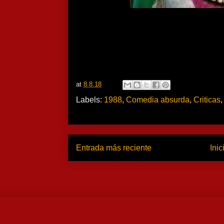
at
8.8.18
Labels:
1988
,
Comedia absurda
,
Criticas
Entrada más reciente
Inic