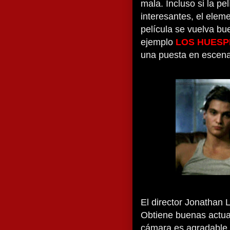
mala. Incluso si la pe
interesantes, el elem
película se vuelva bu
ejemplo
LOS HUESP
una puesta en escena 
El director Jonathan 
Obtiene buenas actuac
cámara es agradable y