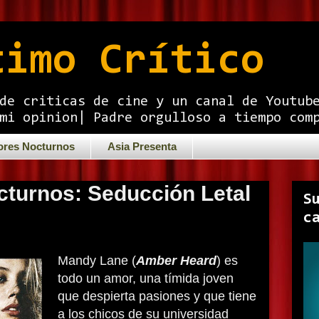
timo Crítico
de criticas de cine y un canal de Youtub
mi opinion| Padre orgulloso a tiempo com
ores Nocturnos
Asia Presenta
cturnos: Seducción Letal
S
c
Mandy Lane (
Amber Heard
) es
todo un amor, una tímida joven
que despierta pasiones y que tiene
a los chicos de su universidad