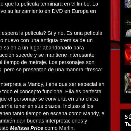
e que la película terminara en el limbo. La
 tuvo su lanzamiento en DVD en Europa en
espera la película? Si y no. Es una película
lgo nuevo con una antigua premisa de un
e salen a un lugar abandonado para
 acción sucede y se mantiene interesante
el tiempo de metraje. Los personajes son
s, pero se presentan de una manera “fresca”
 interpreta a Mandy, tiene que ser especial en
 todo el concepto funcione. Ella es perfecta
que el personaje se convierta en una chica
erría tener en sus brazos. Incluso si los
tienen tanto tiempo en escena como Mandy, el
S
también dan buenas interpretaciones y
T
ustó
Melissa Price
como Marlin.