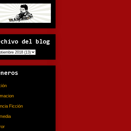
rchivo del blog
éneros
ción
(141)
imacion
(80)
ncia Ficción
(74)
media
(233)
ror
(367)