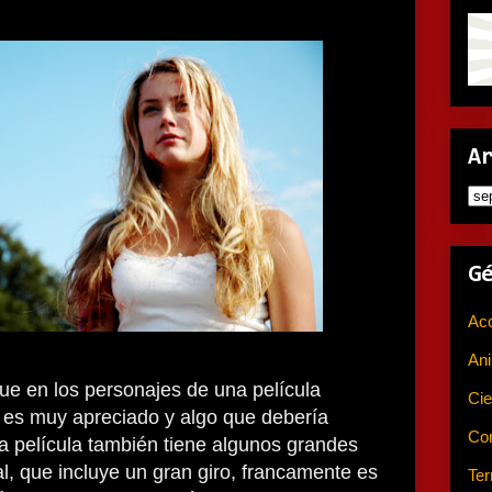
A
G
Ac
An
ue en los personajes de una película
Cie
” es muy apreciado y algo que debería
Co
a película también tiene algunos grandes
al, que incluye un gran giro, francamente es
Ter