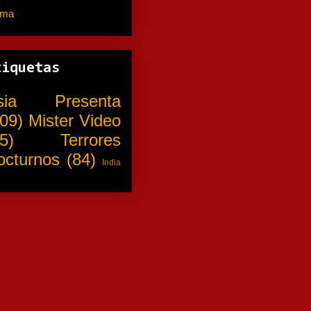
ama
(310)
tiquetas
sia Presenta
09)
Mister Video
5)
Terrores
octurnos
(84)
India