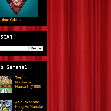
Ultimo Critico
USCAR
op Semanal
Terrores
Nocturnos:
House III (1989)
Asia Presenta:
Kung Fu Monster
(2019)