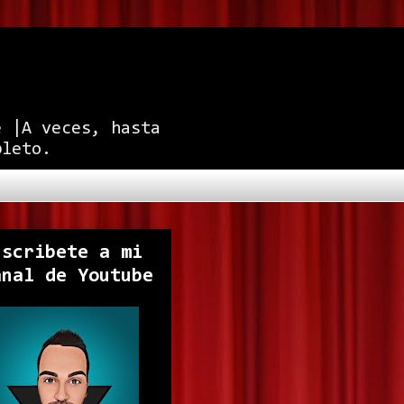
e |A veces, hasta
pleto.
uscribete a mi
anal de Youtube