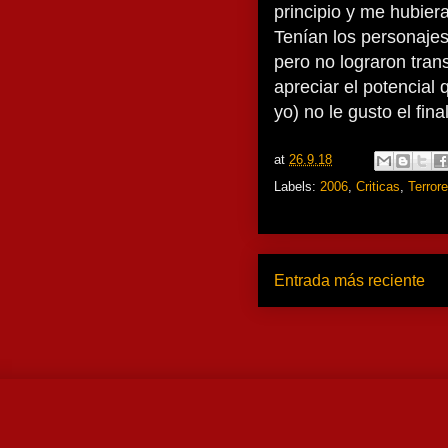
principio y me hubiera
Tenían los personajes
pero no lograron trans
apreciar el potencial 
yo) no le gusto el final
at
26.9.18
Labels:
2006
,
Criticas
,
Terror
Entrada más reciente