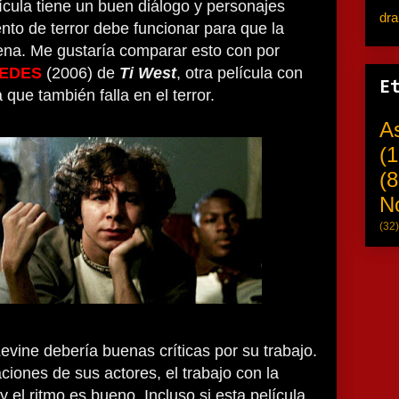
lícula tiene un buen diálogo y personajes
dr
ento de terror debe funcionar para que la
ena. Me gustaría comparar esto con por
EDES
(2006) de
Ti West
, otra película con
E
que también falla en el terror.
A
(1
(8
N
(32)
Levine debería buenas críticas por su trabajo.
iones de sus actores, el trabajo con la
 el ritmo es bueno. Incluso si esta película