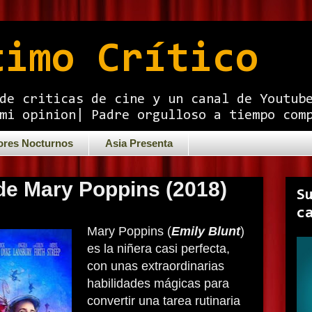
timo Crítico
de criticas de cine y un canal de Youtub
mi opinion| Padre orgulloso a tiempo com
ores Nocturnos
Asia Presenta
de Mary Poppins (2018)
S
c
Mary Poppins (
Emily Blunt
)
es la niñera casi perfecta,
con unas extraordinarias
habilidades mágicas para
convertir una tarea rutinaria