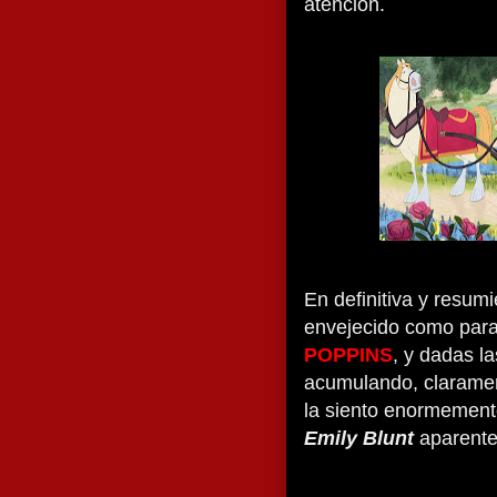
atención.
En definitiva y resu
envejecido como para
POPPINS
, y dadas l
acumulando, clarament
la siento enormement
Emily Blunt
aparente