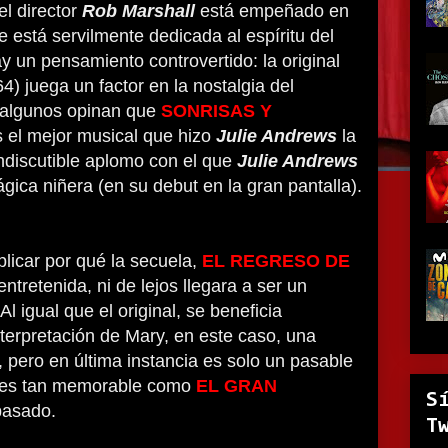
el director
Rob Marshall
está empeñado en
e está servilmente dedicada al espíritu del
ay un pensamiento controvertido: la original
4) juega un factor en la nostalgia del
 algunos opinan que
SONRISAS Y
s el mejor musical que hizo
Julie Andrews
la
ndiscutible aplomo con el que
Julie Andrews
gica niñera (en su debut en la gran pantalla).
licar por qué la secuela,
EL REGRESO DE
 entretenida, ni de lejos llegara a ser un
Al igual que el original, se beneficia
terpretación de Mary, en este caso, una
, pero en última instancia es solo un pasable
ra es tan memorable como
EL GRAN
S
pasado.
T