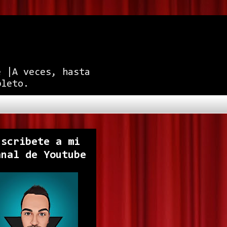
e |A veces, hasta
pleto.
uscribete a mi
anal de Youtube