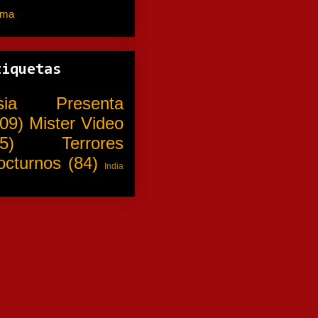
ama
(310)
tiquetas
sia Presenta
09)
Mister Video
5)
Terrores
octurnos
(84)
India