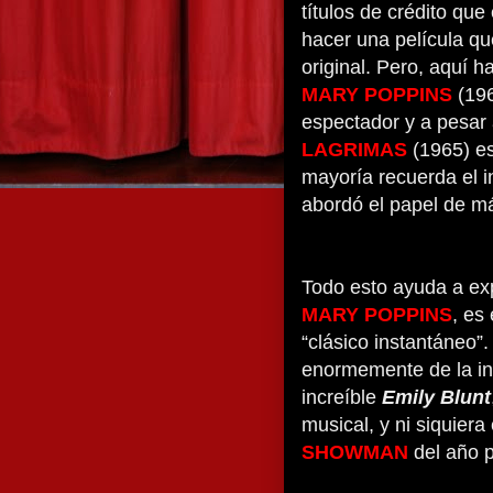
títulos de crédito que 
hacer una película qu
original. Pero, aquí h
MARY POPPINS
(196
espectador y a pesar
LAGRIMAS
(1965) e
mayoría recuerda el i
abordó el papel de má
Todo esto ayuda a exp
MARY POPPINS
, es
“clásico instantáneo”. 
enormemente de la in
increíble
Emily Blunt
musical, y ni siquie
SHOWMAN
del año 