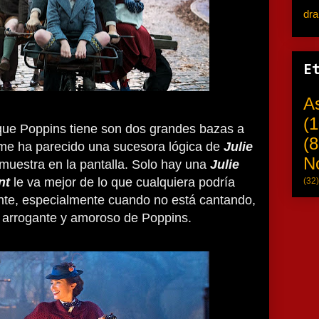
dr
E
A
(1
que Poppins tiene son dos grandes bazas a
(8
e ha parecido una sucesora lógica de
Julie
N
demuestra en la pantalla. Solo hay una
Julie
nt
le va mejor de lo que cualquiera podría
(32)
te, especialmente cuando no está cantando,
 arrogante y amoroso de Poppins.