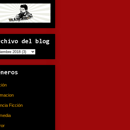
rchivo del blog
éneros
ción
(141)
imacion
(80)
ncia Ficción
(74)
media
(233)
ror
(367)