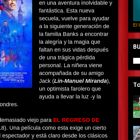
en una aventura inolvidable y
fantástica. Esta nueva
secuela, vuelve para ayudar
El 
a la siguiente generación de
la familia Banks a encontrar
la alegría y la magia que
B
faltan en sus vidas después
de una trágica pérdida
personal. La niñera viene
acompañada de su amigo
Jack (
Lin-Manuel Miranda
),
T
un optimista farolero que
ayuda a llevar la luz -y la
Londres.
demasiado viejo para
EL REGRESO DE
18). Una película como esta exige un cierto
l espectador y está claro desde los clásicos