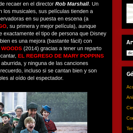
de recaer en el director
Rob Marshall
. Un
n los musicales, sus películas tienden a
servadoras en su puesta en escena (a
GO
, su primera y mejor película), aunque
ce exactamente el tipo de persona que Disney
 bien es una mejora (bastante fácil) con
A
E WOODS
(2014) gracias a tener un reparto
cantar,
EL REGRESO DE MARY POPPINS
aburrida, y ninguna de las canciones
ecuerdo, incluso si se cantan bien y son
G
les al oído del espectador.
Ac
An
Cie
Co
Ter