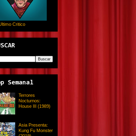
Ultimo Critico
USCAR
op Semanal
Terrores
Nocturnos:
House III (1989)
Asia Presenta:
Kung Fu Monster
(2019)