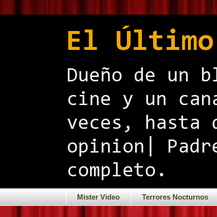
El Último
Dueño de un b
cine y un can
veces, hasta 
opinion| Padr
completo.
Mister Video
Terrores Nocturnos