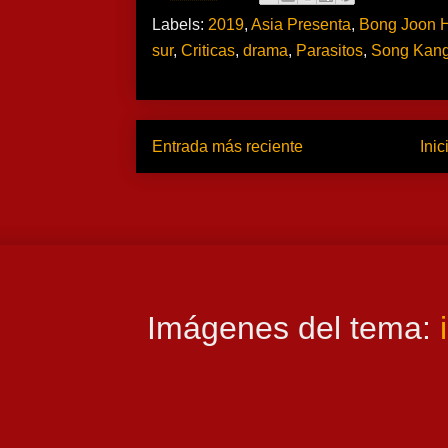
Labels:
2019
,
Asia Presenta
,
Bong Joon 
sur
,
Criticas
,
drama
,
Parasitos
,
Song Kan
Entrada más reciente
Inic
Imágenes del tema: