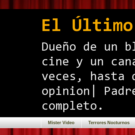
El Último
Dueño de un b
cine y un can
veces, hasta 
opinion| Padr
completo.
Mister Video
Terrores Nocturnos