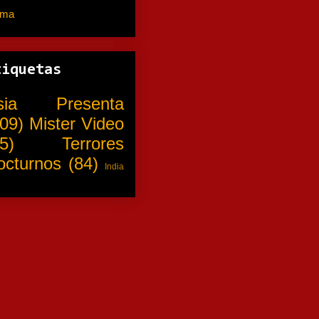
ama
(310)
tiquetas
sia Presenta
09)
Mister Video
5)
Terrores
octurnos
(84)
India