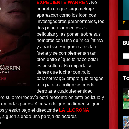
EXPEDIENTE WARREN
. No
importa en qué largometraje
aparezcan como los icónicos
investigadores paranormales, los
El 
dos ponen todo en estas
películas y las ponen sobre sus
hombros con una química íntima
B
y atractiva. Su química es tan
fuerte y se complementan tan
bien entre sí que te hace odiar
estar soltero. No importa si
tienes que luchar contra lo
T
paranormal; Siempre que tengas
a tu pareja contigo se puede
derrotar a cualquier entidad
e su amor todavía está presente en esta película y
 en todas partes. A pesar de que no tienen al gran
los y están bajo el director de
LA LLORONA
, siguen siendo una pareja de actores
.