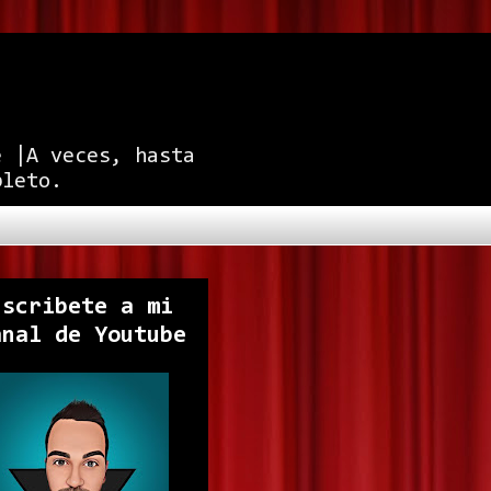
e |A veces, hasta
pleto.
uscribete a mi
anal de Youtube