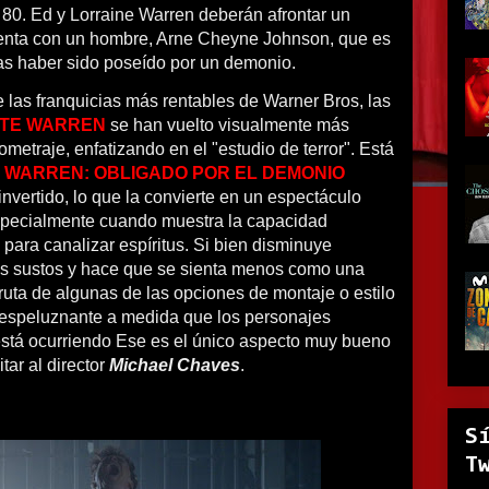
80. Ed y Lorraine Warren deberán afrontar un
enta con un hombre, Arne Cheyne Johnson, que es
as haber sido poseído por un demonio.
 las franquicias más rentables de Warner Bros, las
NTE WARREN
se han vuelto visualmente más
metraje, enfatizando en el "estudio de terror". Está
 WARREN: OBLIGADO POR EL DEMONIO
invertido, lo que la convierte en un espectáculo
specialmente cuando muestra la capacidad
 para canalizar espíritus. Si bien disminuye
os sustos y hace que se sienta menos como una
sfruta de algunas de las opciones de montaje o estilo
 espeluznante a medida que los personajes
está ocurriendo Ese es el único aspecto muy bueno
tar al director
Michael Chaves
.
S
T