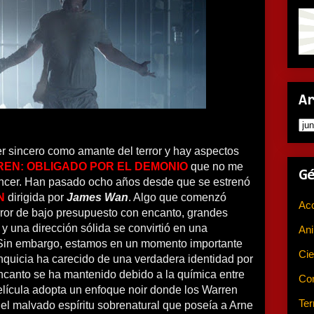
A
r sincero como amante del terror y hay aspectos
EN: OBLIGADO POR EL DEMONIO
que no me
G
ncer. Han pasado ocho años desde que se estrenó
N
dirigida por
James Wan
. Algo que comenzó
Ac
rror de bajo presupuesto con encanto, grandes
 y una dirección sólida se convirtió en una
An
. Sin embargo, estamos en un momento importante
Cie
ranquicia ha carecido de una verdadera identidad por
 encanto se ha mantenido debido a la química entre
Co
elícula adopta un enfoque noir donde los Warren
Ter
del malvado espíritu sobrenatural que poseía a Arne