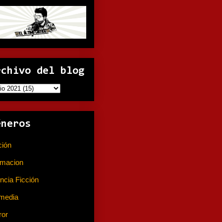
rchivo del blog
éneros
ción
(141)
imacion
(80)
ncia Ficción
(74)
media
(233)
ror
(367)