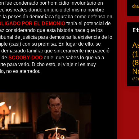
 fue condenado por homicidio involuntario en
dr
echos reales donde un juicio del mismo nombre
e la posesión demoníaca figuraba como defensa en
LIGADO POR EL DEMONIO
tenía el potencial de
E
az considerando que esta historia hace que los
ibunal de justicia para demostrar la existencia de lo
A
le (casi) con su premisa. En lugar de ello, se
 demasiado familiar que sinceramente me pareció
(1
o de
SCOOBY-DOO
en el que sabes lo que va a
(8
te para verlo. Dicho esto, el viaje ni es muy
N
o, no es aterrador.
(32)