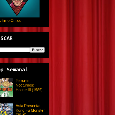
Ultimo Critico
USCAR
op Semanal
Terrores
Nocturnos:
House III (1989)
Asia Presenta:
Kung Fu Monster
(2019)