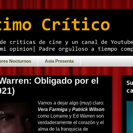
timo Crítico
de criticas de cine y un canal de Youtub
mi opinion| Padre orgulloso a tiempo com
ores Nocturnos
Asia Presenta
Warren: Obligado por el
S
021)
c
Vamos a dejar algo (muy) claro:
Vera Farmiga
y
Patrick Wilson
como Lorraine y Ed Warren son
verdaderamente el corazón y el
alma de la franquicia de