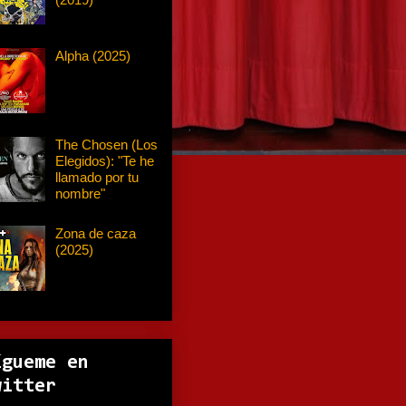
Alpha (2025)
The Chosen (Los
Elegidos): "Te he
llamado por tu
nombre"
Zona de caza
(2025)
ígueme en
witter