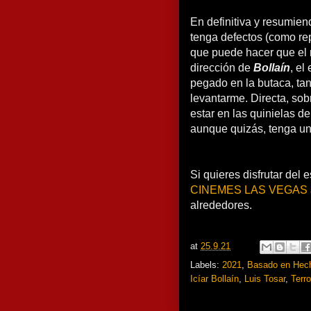
En definitiva y resumie
tenga defectos (como re
que puede hacer que el r
dirección de
Bollaín
, el
pegado en la butaca, tan
levantarme. Directa, sob
estar en las quinielas d
aunque quizás, tenga un
Si quieres disfrutar del 
CINEMES LAS VEGAS
alrededores.
at
25.9.21
Labels:
2021
,
Basado en Hec
Icíar Bollaín
,
Luis Tosar
,
Terr