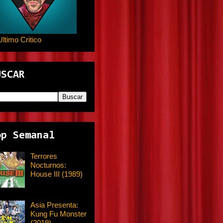
Ultimo Critico
USCAR
op Semanal
Terrores
Nocturnos:
House III (1989)
Asia Presenta:
Kung Fu Monster
(2019)