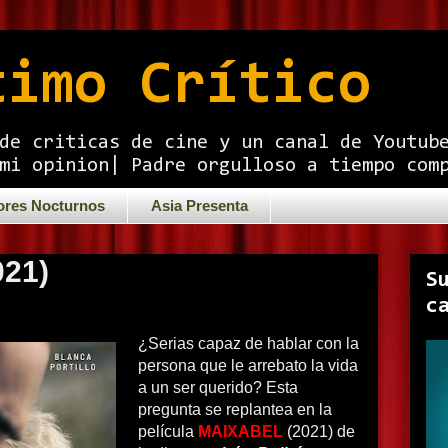
timo Crítico
de criticas de cine y un canal de Youtub
mi opinion| Padre orgulloso a tiempo com
ores Nocturnos
Asia Presenta
021)
S
c
¿Serias capaz de hablar con la
persona que le arrebato la vida
a un ser querido? Esta
pregunta se replantea en la
película
MAIXABEL
(2021) de