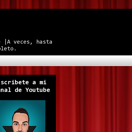
e |A veces, hasta
pleto.
uscribete a mi
anal de Youtube