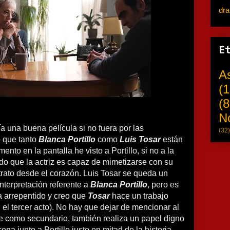
dr
E
A
(1
(8
N
ía una buena película si no fuera por las
(32)
o que tanto
Blanca Portillo
como
Luis Tosar
están
to en la pantalla he visto a Portillo, si no a la
do que la actriz es capaz de mimetizarse con su
trato desde el corazón. Luis Tosar se queda un
nterpretación referente a
Blanca Portillo
, pero es
rra arrepentido y creo que
Tosar
hace un trabajo
 el tercer acto). No hay que dejar de mencionar al
ue como secundario, también realiza un papel digno
a junto a Portillo justo en mitad de la historia,