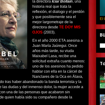
la directora
Icíar Bollaín
, una
historia real que trata la
reflexión, el dialogo y el perdón
y que posiblemente sea el
El 
mejor largometraje de la
directora desde
TE DOY MIS
OJOS
(2003).
B
En el año 2000 ETA asesina a
Juan María Jaúregui. Once
años más tarde, su viuda
Maixabel Lasa, recibe una
solicitud extraña cuanto menos:
T
uno de los asesinos ha pedido
hablar con ella en la cárcel de
Nanclares de la Oca en Álava,
do tras haber abandonado la banda terrorista y la
 las dudas y del inmenso dolor, la mujer accede a
 con una de las personas que acabaron sin
 de quien había sido su compañero desde la