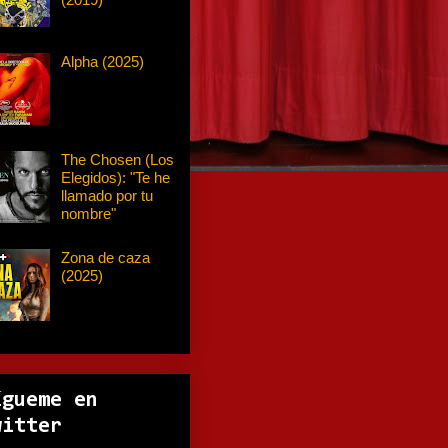
Alpha (2025)
The Chosen (Los
Elegidos): "Te he
llamado por tu
nombre"
Zona de caza
(2025)
ígueme en
witter