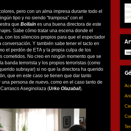
 colores, pero con un alma impresa durante todo el
ningún tipo y no siendo “tramposa” con el
uestra que
Bollaín
es una buena directora de este
najes. Sabe cómo tratar una escena donde el
ta, con los silencios propios para que el espectador
A
a conversación. Y también sabe tener el tacto en
o el perdón de ETA y la propia culpa de los
tos cometidos. No creo en ningún momento que se
a banda terrorista y los propios terroristas (como
uerido subrayar) si no que la directora ha querido
G
ón, que en este caso se tienen que dar tanto
r una persona de nuevo, como en el caso tanto de
Ac
a Carrasco Aseginolaza (
Urko Olazabal
).
An
Cie
Co
Ter