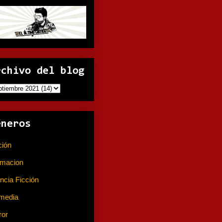
rchivo del blog
éneros
ción
(141)
imacion
(80)
ncia Ficción
(74)
media
(233)
ror
(367)