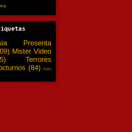
ama
(310)
tiquetas
sia Presenta
09)
Mister Video
5)
Terrores
octurnos
(84)
India