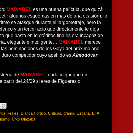
ndo:
MAIXABEL
es una buena película, que quizá
petir algunos esquemas en más de una ocasión), lo
itmo se atasque durante el largometraje, pero la
 elenco y un tercer acto que directamente te deja
to que hasta en lo créditos finales era incapaz de
ria, elegante e inteligente…
MAIXABEL
merece
e las nominaciones de los Goya del próximo año,
 duro competidor cuyo apellido es
Almodóvar
.
estreno de
MAIXABEL
, nada mejor que en
a partir del 24/09 si eres de Figueres o
hos Reales
,
Blanca Portillo
,
Criticas
,
drama
,
España
,
ETA
,
orismo
,
Urko Olazabal