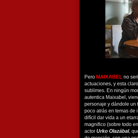
Pero
MAIXABEL
no ser
actuaciones, y esta clar
sublimes. En ningún momen
autentica Maixabel, vien
personaje y dándole un 
poco atrás en temas de i
difícil dar vida a un eta
magnifico (sobre todo en
actor
Urko Olazábal
, q
de mención, con una escen