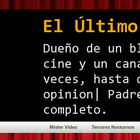
El Último
Dueño de un b
cine y un can
veces, hasta 
opinion| Padr
completo.
Mister Video
Terrores Nocturnos