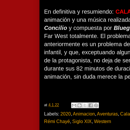
En definitiva y resumiendo:
CAL
animación y una música realizad
Concilio
y compuesta por
Blueg
Far West totalmente. El proble
anteriormente es un problema de 
infantil, y que, exceptuando algu
de la protagonista, no deja de se
durante sus 82 minutos de duraci
animación, sin duda merece la p
at
4.1.22
Labels:
2020
,
Animacion
,
Aventuras
,
Cala
Rémi Chayé
,
Siglo XIX
,
Western