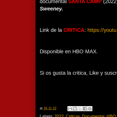
documental
SANTA CAMP
(2022
Sweeney.
Link de la
CRITICA
:
https://you
Disponible en HBO MAX.
Si os gusta la critica, Like y suscr
at
16.11.22
Labels:
2022
,
Criticas
,
Documental
,
HBO