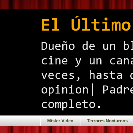
El Último
Dueño de un b
cine y un can
veces, hasta 
opinion| Padr
completo.
Mister Video
Terrores Nocturnos