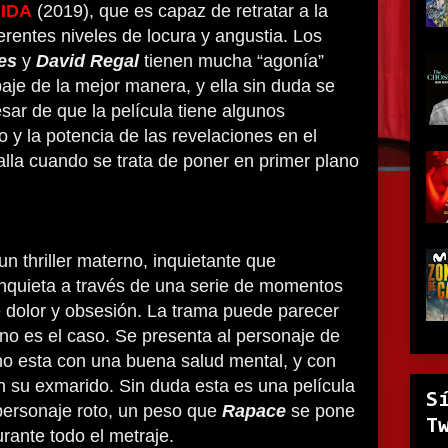
IDA
(2019), que es capaz de retratar a la
ferentes niveles de locura y angustia. Los
es
y
David Regal
tienen mucha “agonía”
baje de la mejor manera, y ella sin duda se
esar de que la película tiene algunos
o y la potencia de las revelaciones en el
falla cuando se trata de poner en primer plano
un thriller materno, inquietante que
nquieta a través de una serie de momentos
 dolor y obsesión. La trama puede parecer
o no es el caso. Se presenta al personaje de
no esta con una buena salud mental, y con
 su exmarido. Sin duda esta es una película
S
personaje roto, un peso que
Rapace
se pone
T
ante todo el metraje.