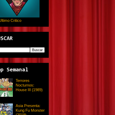
Ultimo Critico
USCAR
op Semanal
Terrores
Nocturnos:
House III (1989)
Asia Presenta:
Kung Fu Monster
(2019)