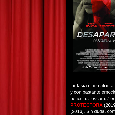
fantasía cinematográfi
y con bastante emoci
películas “oscuras” 
PROTECTORA
(201
(2016). Sin duda, cont