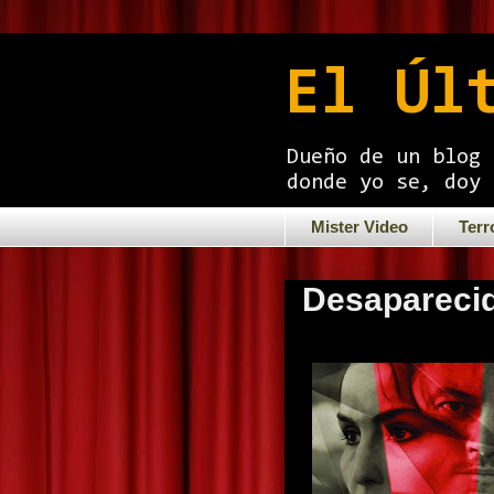
El Úl
Dueño de un blog 
donde yo se, doy 
Mister Video
Terr
Desaparecid