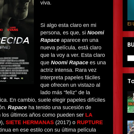
viva.
El 
Si algo esta claro en mi
persona, es que, si
Noomi
Rapace
aparece en una
B
nueva película, está claro
que la voy a ver. Esta claro
que
Noomi Rapace
es una
actriz intensa. Rara vez
interpreta papeles fáciles
T
que ofrecen un vistazo al
lado más “feliz” de la
ca. En cambio, suele elegir papeles difíciles
ón.
Rapace
ha tenido una sucesión de
en los últimos años como pueden ser
LA
9),
SIETE HERMANAS
(2017) o
RUPTURE
inua en ese estilo con su última película