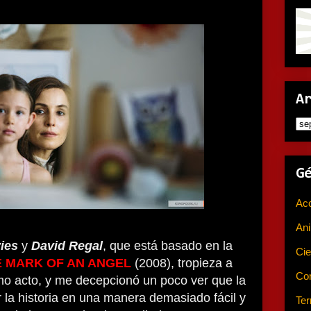
A
G
Ac
An
ies
y
David Regal
, que está basado en la
Cie
E MARK OF AN ANGEL
(2008), tropieza a
Co
mo acto, y me decepcionó un poco ver que la
r la historia en una manera demasiado fácil y
Ter