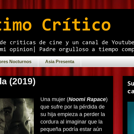
timo Crítico
de criticas de cine y un canal de Youtub
mi opinion| Padre orgulloso a tiempo com
ores Nocturnos
Asia Presenta
a (2019)
S
c
Una mujer (
Noomi Rapace
)
que sufre por la pérdida de
su hija empieza a perder la
cordura al imaginar que la
pequeña podría estar aún