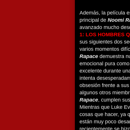
Además, la película e
principal de
Noomi R
avanzado mucho des
1: LOS HOMBRES 
sus siguientes dos s
varios momentos difíc
Rapace
demuestra nu
emocional pura como,
excelente durante un
intenta desesperadame
obsesión frente a sus
algunos otros miembr
Rapace
, cumplen sus
Mientras que Luke E
cosas que hacer, ya 
están muy poco desar
recientemente se hiz