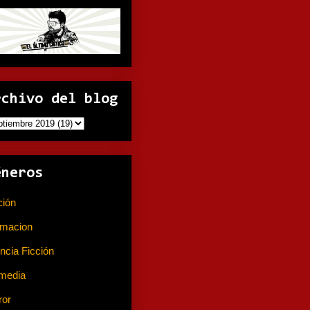
rchivo del blog
éneros
ción
(141)
imacion
(80)
ncia Ficción
(74)
media
(233)
ror
(367)