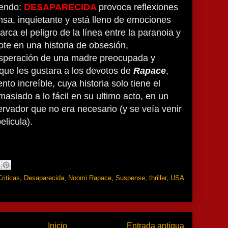
iendo:
DESAPARECIDA
provoca reflexiones
ensa, inquietante y está lleno de emociones
rca el peligro de la línea entre la paranoia y
dote en una historia de obsesión,
esperación de una madre preocupada y
a que les gustara a los devotos de
Rapace
,
to increíble, cuya historia solo tiene el
asiado a lo fácil en su ultimo acto, en un
rvador que no era necesario (y se veía venir
elicula).
Criticas
,
Desaparecida
,
Noomi Rapace
,
Suspense
,
thriller
,
USA
Inicio
Entrada antigua