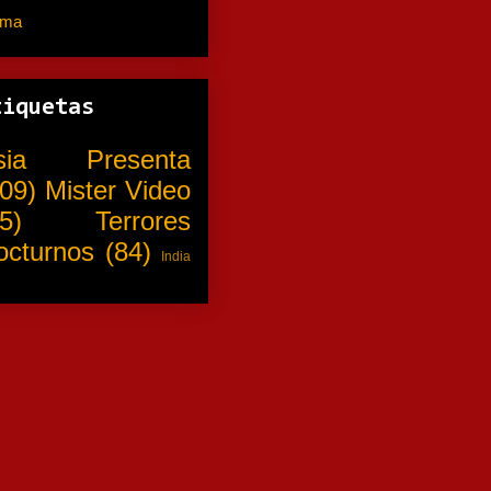
ama
(310)
tiquetas
sia Presenta
09)
Mister Video
5)
Terrores
octurnos
(84)
India