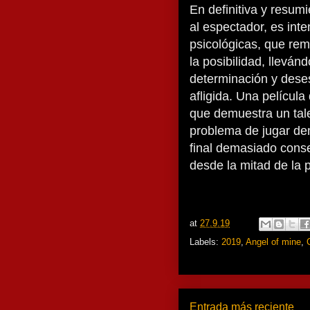
En definitiva y resum
al espectador, es int
psicológicas, que rema
la posibilidad, lleván
determinación y des
afligida. Una películ
que demuestra un talen
problema de jugar dem
final demasiado conse
desde la mitad de la p
at
27.9.19
Labels:
2019
,
Angel of mine
,
Entrada más reciente