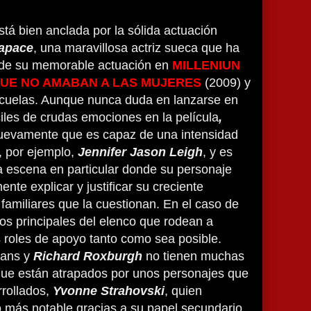
stá bien anclada por la sólida actuación
apace
, una maravillosa actriz sueca que ha
de su memorable actuación en
MILLENIUN
QUE NO AMABAN A LAS MUJERES
(2009) y
ecuelas. Aunque nunca duda en lanzarse en
iles de crudas emociones en la película
,
evamente que es capaz de una intensidad
 por ejemplo,
Jennifer Jason Leigh
, y es
a escena en particular donde su personaje
nte explicar y justificar su creciente
 familiares que la cuestionan. En el caso de
os principales del elenco que rodean a
 roles de apoyo tanto como sea posible.
vans y
Richard Roxburgh
no tienen muchas
que están atrapados por unos personajes que
rollados,
Yvonne Strahovski
, quien
o más notable gracias a su papel secundario