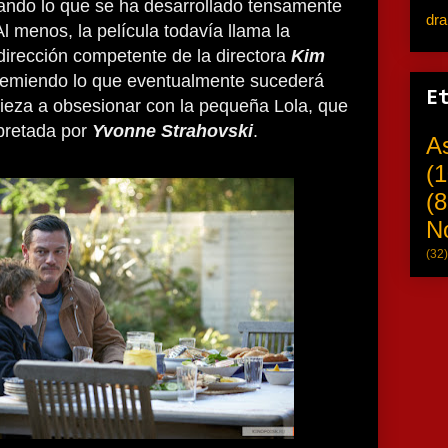
ando lo que se ha desarrollado tensamente
dr
 menos, la película todavía llama la
 dirección competente de la directora
Kim
temiendo lo que eventualmente sucederá
E
ieza a obsesionar con la pequeña Lola, que
rpretada por
Yvonne Strahovski
.
A
(1
(8
N
(32)