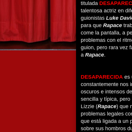
titulada
DESAPAREC
talentosa actriz en di
guionistas
Luke Davi
para que
Rapace
tra
come la pantalla, a p
problemas con el ritm
guion, pero rara vez 
a
Rapace
.
DESAPARECIDA
es 
constantemente nos i
oscuros e intensos de
sencilla y típica, per
Lizzie (
Rapace
) que 
problemas legales con
que está ligada a un 
sobre sus hombros dur