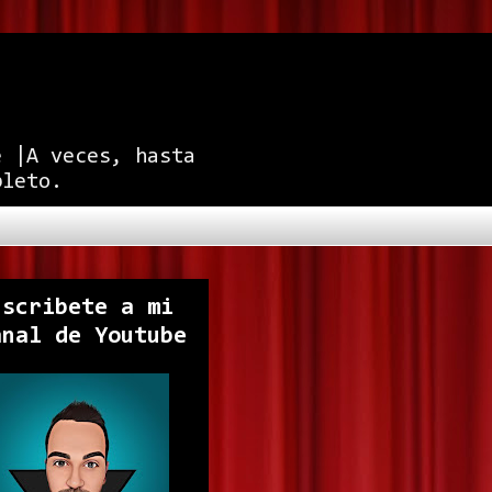
e |A veces, hasta
pleto.
uscribete a mi
anal de Youtube