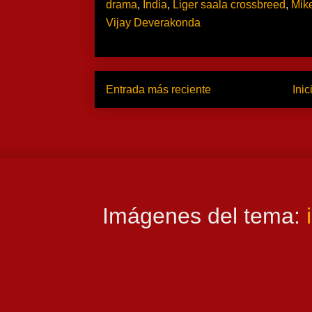
drama
,
India
,
Liger saala crossbreed
,
Mik
Vijay Deverakonda
Entrada más reciente
Inic
Imágenes del tema: