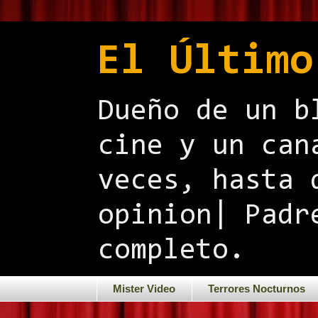
El Último
Dueño de un b
cine y un can
veces, hasta 
opinion| Padr
completo.
Mister Video
Terrores Nocturnos