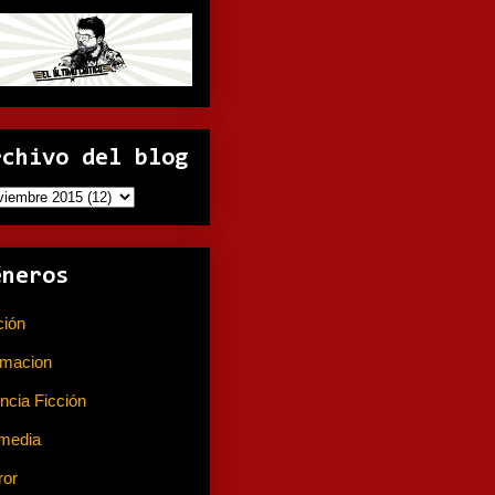
rchivo del blog
éneros
ción
(141)
imacion
(80)
ncia Ficción
(74)
media
(233)
ror
(367)