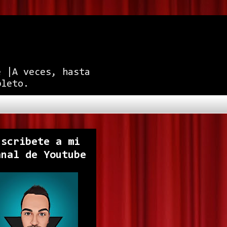
e |A veces, hasta
pleto.
uscribete a mi
anal de Youtube