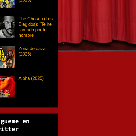
The Chosen (Los
Elegidos): "Te he
llamado por tu
nombre"
Zona de caza
(2025)
Alpha (2025)
ígueme en
witter