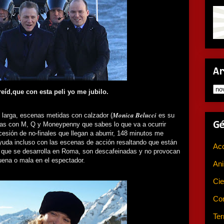
A
eíd,que con esta peli yo me jubilo.
Monica Belucci
 larga, escenas metidas con calzador (
es su
G
as con M, Q y Moneypenny que sabes lo que va a ocurrir
esión de no-finales que llegan a aburrir, 148 minutos me
uda incluso con las escenas de acción resaltando que están
Ac
a que se desarrolla en Roma, son descafeinadas y no provocan
uena o mala en el espectador.
An
Cie
Co
Ter