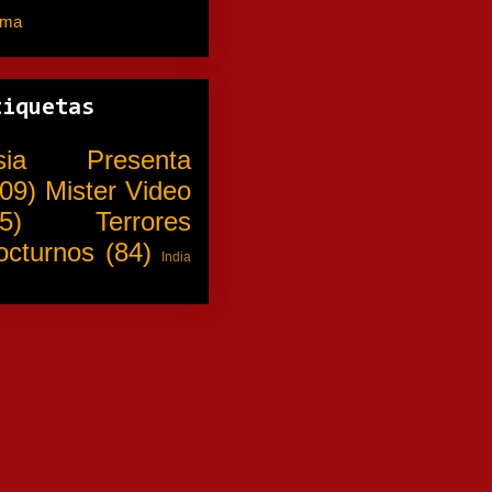
ama
(310)
tiquetas
sia Presenta
09)
Mister Video
5)
Terrores
octurnos
(84)
India