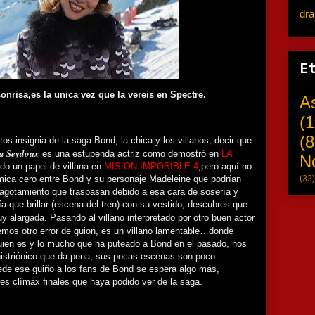
dr
E
nrisa,es la unica vez que la vereis en Spectre.
A
(1
(8
s insignia de la saga Bond, la chica y los villanos, decir que
a Seydoux
es una estupenda actriz como demostró en
LA
N
ndo un papel de villana en
MISION IMPOSIBLE 4
,pero aquí no
ímica cero entre Bond y su personaje Madeleine que podrían
(32)
 agotamiento que traspasan debido a esa cara de sosería y
 que brillar (escena del tren) con su vestido, descubres que
 alargada. Pasando al villano interpretado por otro buen actor
emos otro error de guion, es un villano lamentable…donde
quien es y lo mucho que ha puteado a Bond en el pasado, nos
istriónico que da pena, sus pocas escenas son poco
de ese guiño a los fans de Bond se espera algo más,
s clímax finales que haya podido ver de la saga.