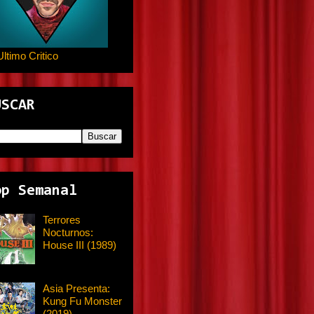
Ultimo Critico
USCAR
op Semanal
Terrores
Nocturnos:
House III (1989)
Asia Presenta:
Kung Fu Monster
(2019)