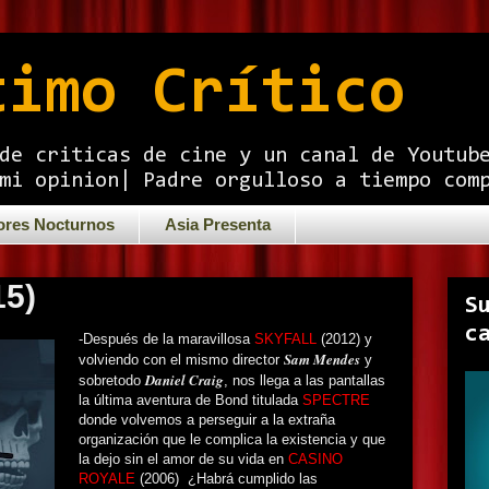
timo Crítico
de criticas de cine y un canal de Youtub
mi opinion| Padre orgulloso a tiempo com
ores Nocturnos
Asia Presenta
15)
S
c
-Después de la maravillosa
SKYFALL
(2012) y
Sam Mendes
volviendo con el mismo director
y
Daniel Craig
sobretodo
, nos llega a las pantallas
la última aventura de Bond titulada
SPECTRE
donde volvemos a perseguir a la extraña
organización que le complica la existencia y que
la dejo sin el amor de su vida en
CASINO
ROYALE
(2006) ¿Habrá cumplido las