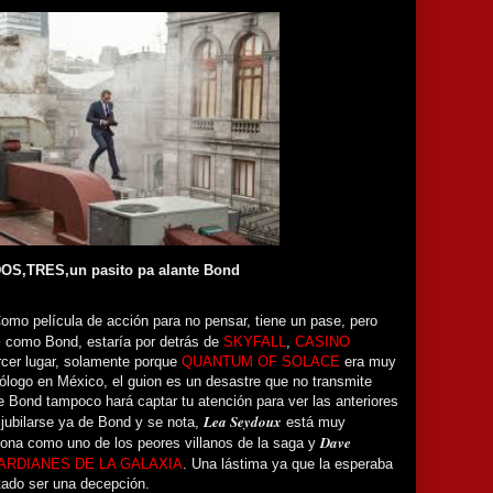
OS,TRES,un pasito pa alante Bond
Como película de acción para no pensar, tiene un pase, pero
g
como Bond, estaría por detrás de
SKYFALL
,
CASINO
rcer lugar, solamente porque
QUANTUM OF SOLACE
era muy
rólogo en México, el guion es un desastre que no transmite
de Bond tampoco hará captar tu atención para ver las anteriores
Lea Seydoux
jubilarse ya de Bond y se nota,
está muy
Dave
ona como uno de los peores villanos de la saga y
ARDIANES DE LA GALAXIA
. Una lástima ya que la esperaba
ado ser una decepción.