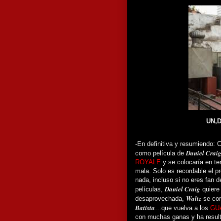
UN,D
-En definitiva y resumiendo: 
Daniel Crai
como película de
ROYALE
y se colocaría en te
mala. Solo es recordable el p
nada, incluso si no eres fan 
Daniel Craig
películas,
quiere 
Waltz
desaprovechada,
se cor
Batista
…que vuelva a los
GU
con muchas ganas y ha result