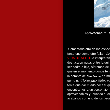
Aprovechad mi so
-Comentado otro de los aspecto
Le
tanto uno como otro fallan,
VIDA DE ADELE
o interpreta
destaca en nada, entre la qu
ser padre e hija, síntomas de
que en el momento donde tenía
Eva Green
la sombra de
es muy
Christopher Waltz
como es
, v
tenía que dar miedo por ser 
encontramos a un personaje h
aprovechables y cuando suce
acabando con uno de los peore