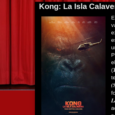
Kong: La Isla Calave
E
v
e
e
u
P
e
(
t
(
f
L
a