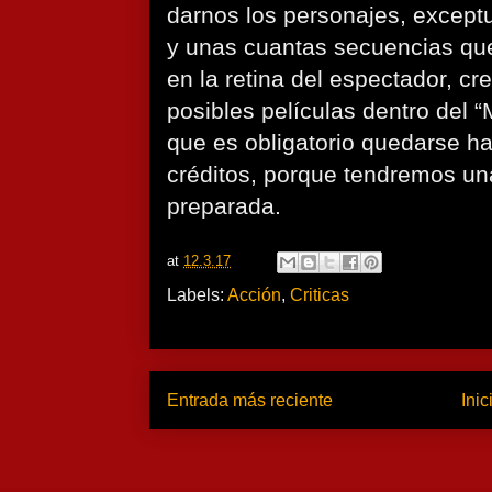
darnos los personajes, except
y unas cuantas secuencias qu
en la retina del espectador, cr
posibles películas dentro del “
que es obligatorio quedarse h
créditos, porque tendremos u
preparada.
at
12.3.17
Labels:
Acción
,
Criticas
Entrada más reciente
Inic