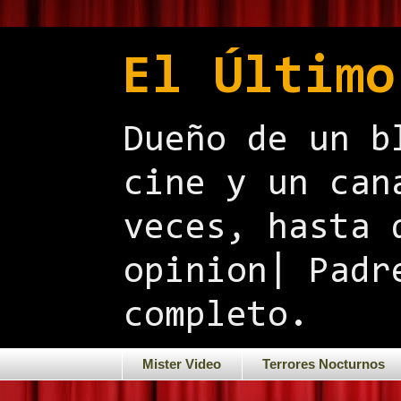
El Último
Dueño de un b
cine y un can
veces, hasta 
opinion| Padr
completo.
Mister Video
Terrores Nocturnos