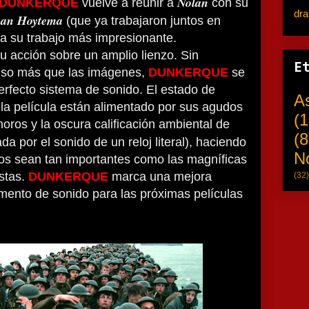
Nolan
DUNKERQUE
vuelve a reunir a
con su
dr
van Hoytema
(que ya trabajaron juntos en
ra su trabajo más impresionante.
u acción sobre un amplio lienzo. Sin
E
luso más que las imágenes,
DUNKERQUE
se
erfecto sistema de sonido. El estado de
A
 la película están alimentado por sus agudos
(1
noros y la oscura calificación ambiental de
(8
a por el sonido de un reloj literal), haciendo
N
ros sean tan importantes como las magníficas
stas.
DUNKERQUE
marca una mejora
(32)
mento de sonido para las próximas películas