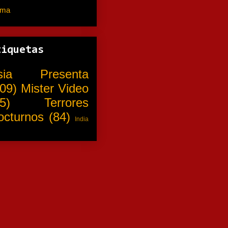
ama
(310)
tiquetas
sia Presenta
09)
Mister Video
5)
Terrores
octurnos
(84)
India