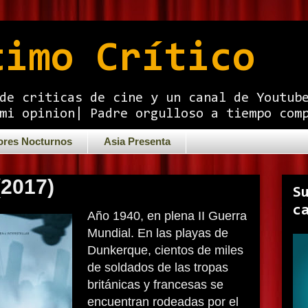
timo Crítico
de criticas de cine y un canal de Youtub
mi opinion| Padre orgulloso a tiempo com
ores Nocturnos
Asia Presenta
2017)
S
c
Año 1940, en plena II Guerra
Mundial. En las playas de
Dunkerque, cientos de miles
de soldados de las tropas
británicas y francesas se
encuentran rodeadas por el