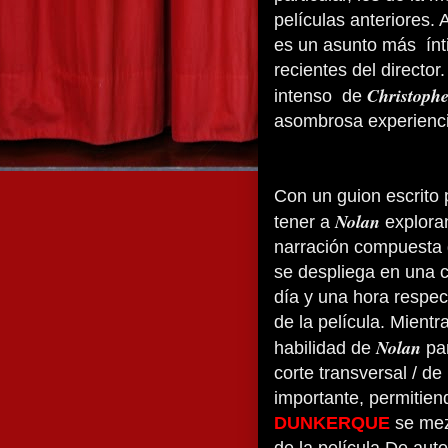
películas anteriores.
es un asunto más ínt
recientes del director
Christoph
intenso de
asombrosa experiencia
Con un guion escrito
Nolan
tener a
exploran
narración compuesta d
se despliega en una 
día y una hora respec
de la película. Mientr
Nolan
habilidad de
par
corte transversal / de
importante, permitiend
DUNKERQUE
se mez