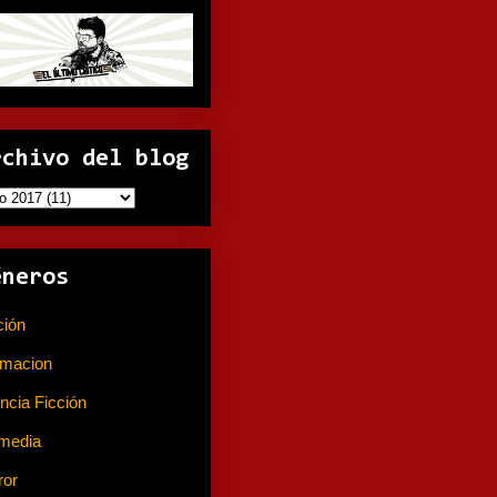
rchivo del blog
éneros
ción
(141)
imacion
(80)
ncia Ficción
(74)
media
(233)
ror
(367)