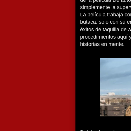
de la película De auto
simplemente la superv
La película trabaja c
butaca, solo con su 
N
éxitos de taquilla de
procedimientos aquí 
historias en mente.