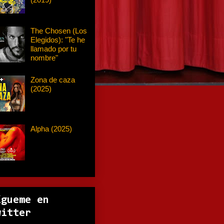
The Chosen (Los
Elegidos): "Te he
llamado por tu
nombre"
Zona de caza
(2025)
Alpha (2025)
ígueme en
witter