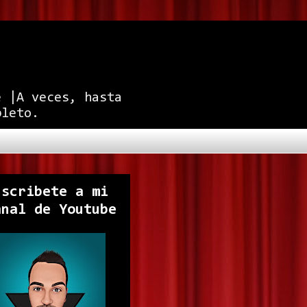
e |A veces, hasta
pleto.
uscribete a mi
anal de Youtube