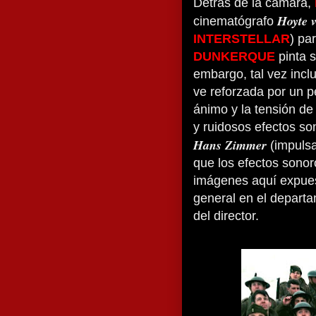
Detrás de la cámara,
Hoyte 
cinematógrafo
INTERSTELLAR
) pa
DUNKERQUE
pinta s
embargo, tal vez inc
ve reforzada por un p
ánimo y la tensión de
y ruidosos efectos so
Hans Zimmer
(impulsad
que los efectos sono
imágenes aquí expue
general en el departa
del director.