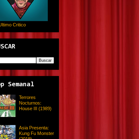
Ultimo Critico
USCAR
op Semanal
Terrores
Nocturnos:
House III (1989)
Asia Presenta:
Kung Fu Monster
(2019)