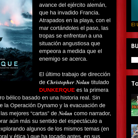
avance del ejército alemán,
que ha invadido Francia.
Atrapados en la playa, con el
El 
mar cortándoles el paso, las
tropas se enfrentan a una
situación angustiosa que
B
empeora a medida que el
enemigo se acerca.
El último trabajo de dirección
Christopher Nolan
de
titulado
T
DUNKERQUE
es la primera
ro bélico basado en una historia real. Sin
 de la Operación Dynamo y la evacuación de
Nolan
las mejores “cartas” de
como narrador,
orar aún más su sentido del espectáculo a
 explorando algunos de los mismos temas (en
moral y ética ) que ha tocado antes, en sus