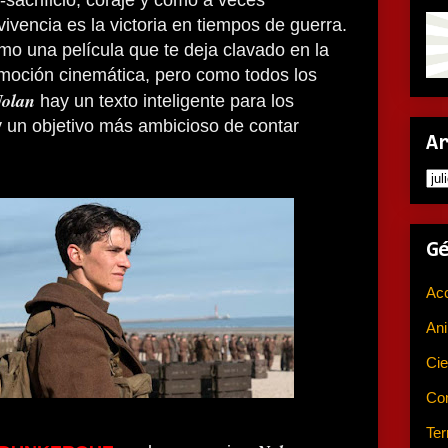
-sacrificio, coraje y cómo a veces
ivencia es la victoria en tiempos de guerra.
omo una película que te deja clavado en la
emoción cinemática, pero como todos los
olan
hay un texto inteligente para los
y un objetivo más ambicioso de contar
A
G
Ac
An
Cie
Co
Ter