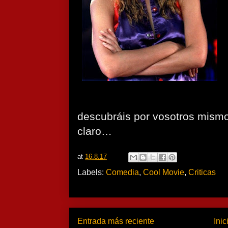
descubráis por vosotros mismos
claro…
at
16.8.17
Labels:
Comedia
,
Cool Movie
,
Criticas
Entrada más reciente
Inic