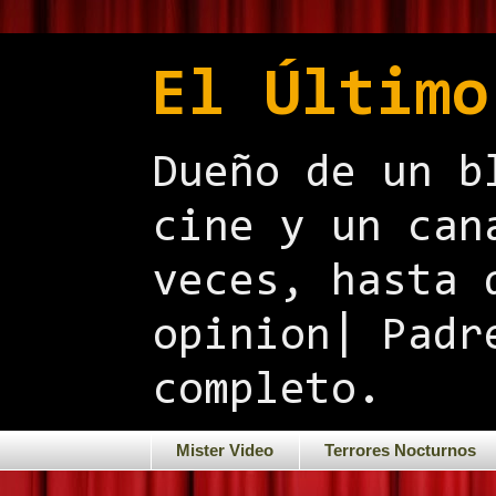
El Último
Dueño de un b
cine y un can
veces, hasta 
opinion| Padr
completo.
Mister Video
Terrores Nocturnos