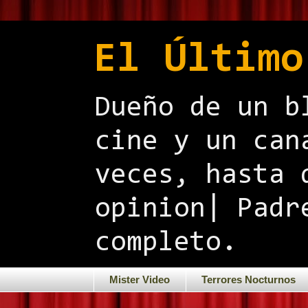
El Último
Dueño de un b
cine y un can
veces, hasta 
opinion| Padr
completo.
Mister Video
Terrores Nocturnos