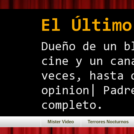
El Último
Dueño de un b
cine y un can
veces, hasta 
opinion| Padr
completo.
Mister Video
Terrores Nocturnos