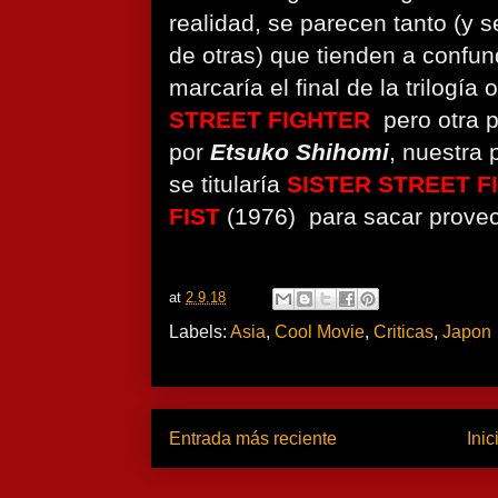
realidad, se parecen tanto (y s
de otras) que tienden a confun
marcaría el final de la trilogía 
STREET FIGHTER
pero otra 
por
Etsuko Shihomi
, nuestra 
se titularía
SISTER STREET F
FIST
(1976) para sacar provec
at
2.9.18
Labels:
Asia
,
Cool Movie
,
Criticas
,
Japon
Entrada más reciente
Inic