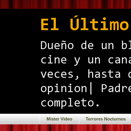
El Último
Dueño de un b
cine y un can
veces, hasta 
opinion| Padr
completo.
Mister Video
Terrores Nocturnos