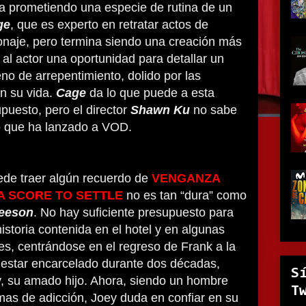
ga prometiendo una especie de rutina de un
ge
, que es experto en retratar actos de
naje, pero termina siendo una creación más
 al actor una oportunidad para detallar un
eno de arrepentimiento, dolido por las
en su vida.
Cage
da lo que puede a esta
upuesto, pero el director
Shawn Ku
no sabe
 lo que ha lanzado a VOD.
uede traer algún recuerdo de
VENGANZA
A SCORE TO SETTLE
no es tan “dura” como
eeson
. No hay suficiente presupuesto para
istoria contenida en el hotel y en algunas
es, centrándose en el regreso de Frank a la
estar encarcelado durante dos décadas,
S
, su amado hijo. Ahora, siendo un hombre
T
mas de adicción, Joey duda en confiar en su