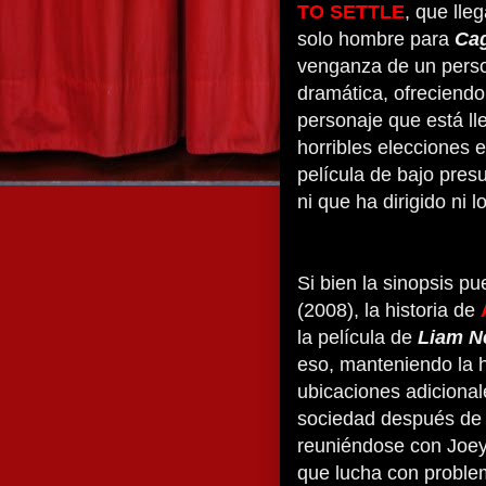
TO SETTLE
, que lle
solo hombre para
Ca
venganza de un perso
dramática, ofreciendo
personaje que está ll
horribles elecciones 
película de bajo pres
ni que ha dirigido ni
Si bien la sinopsis p
(2008), la historia de
la película de
Liam N
eso, manteniendo la h
ubicaciones adicional
sociedad después de 
reuniéndose con Joey
que lucha con proble