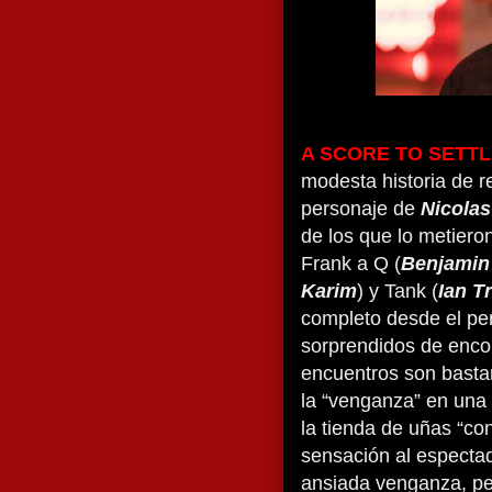
A SCORE TO SETT
modesta historia de re
personaje de
Nicola
de los que lo metieron 
Frank a Q (
Benjamin 
Karim
) y Tank (
Ian T
completo desde el per
sorprendidos de enco
encuentros son bastan
la “venganza” en una
la tienda de uñas “co
sensación al especta
ansiada venganza, p