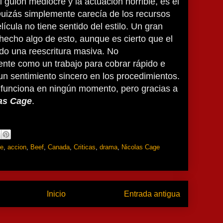
guion mediocre y la actuación horrible, es el
Quizás simplemente carecía de los recursos
lícula no tiene sentido del estilo. Un gran
 hecho algo de esto, aunque es cierto que el
do una reescritura masiva. No
ente como un trabajo para cobrar rápido e
 un sentimiento sincero en los procedimientos.
funciona en ningún momento, pero gracias a
as Cage
.
le
,
accion
,
Beef
,
Canada
,
Criticas
,
drama
,
Nicolas Cage
Inicio
Entrada antigua