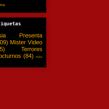
ama
(310)
tiquetas
sia Presenta
09)
Mister Video
5)
Terrores
octurnos
(84)
India