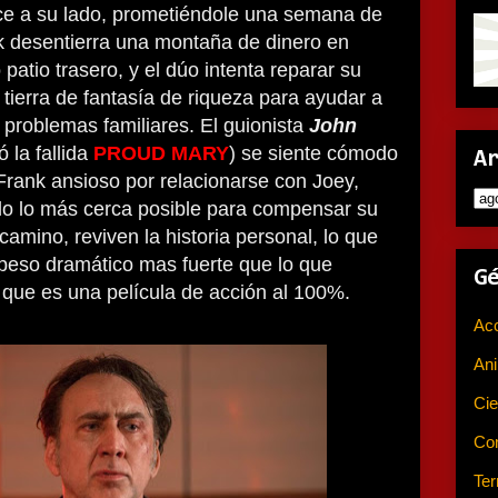
e a su lado, prometiéndole una semana de
k desentierra una montaña de dinero en
 patio trasero, y el dúo intenta reparar su
 tierra de fantasía de riqueza para ayudar a
 problemas familiares. El guionista
John
 la fallida
PROUD MARY
) se siente cómodo
A
rank ansioso por relacionarse con Joey,
lo lo más cerca posible para compensar su
camino, reviven la historia personal, lo que
 peso dramático mas fuerte que lo que
G
r que es una película de acción al 100%.
Ac
An
Cie
Co
Ter