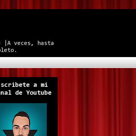
e |A veces, hasta
pleto.
uscribete a mi
anal de Youtube