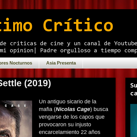
timo Crítico
de criticas de cine y un canal de Youtub
mi opinion| Padre orgulloso a tiempo com
ores Nocturnos
Asia Presenta
ettle (2019)
S
c
Un antiguo sicario de la
mafia (
Nicolas Cage
) busca
vengarse de los capos que
provocaron su injusto
encarcelamiento 22 años