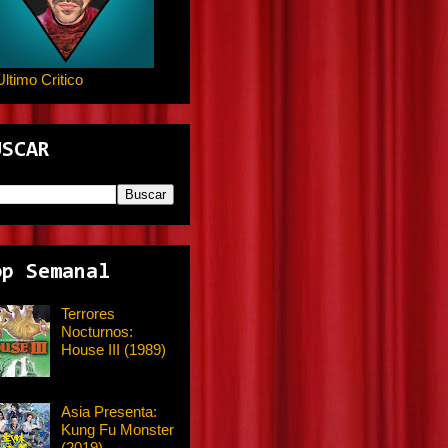
Ultimo Critico
USCAR
op Semanal
Terrores
Nocturnos:
House III (1989)
Asia Presenta:
Kung Fu Monster
(2019)