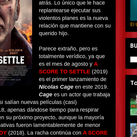
atrás. Lo único que le hace
replantearse ejecutar sus
violentos planes es la nueva
El 
relación que mantiene con su
querido hijo.
B
Parece extraño, pero es
totalmente verídico, ya que
es el mes de agosto y
A
SCORE TO SETTLE
(2019)
es el primer lanzamiento de
T
Nicolas Cage
en este 2019.
Cage
es un actor que trabaja
i salían nuevas películas (casi)
8, apenas dándose tiempo para respirar
en su próximo proyecto, aunque la mayoría
eativas fueron lamentablemente de menor
DY
(2018). La racha continúa con
A SCORE