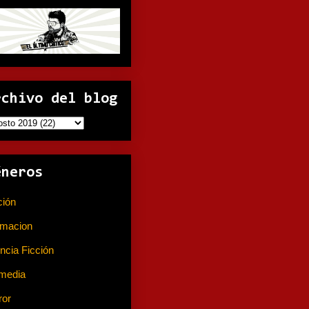
rchivo del blog
éneros
ción
(141)
imacion
(80)
ncia Ficción
(74)
media
(233)
ror
(367)