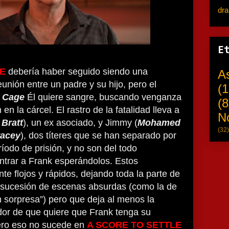
dr
E
LE
debería haber seguido siendo una
A
unión entre un padre y su hijo, pero el
(1
s Cage
Él quiere sangre, buscando venganza
(8
en la cárcel. El rastro de la fatalidad lleva a
N
Bratt
), un ex asociado, y Jimmy (
Mohamed
(32)
racey
), dos títeres que se han separado por
íodo de prisión, y no son del todo
ntrar a Frank esperándolos. Estos
te flojos y rápidos, dejando toda la parte de
 sucesión de escenas absurdas (como la de
n sorpresa”) pero que deja al menos la
dor de que quiere que Frank tenga su
ero eso no sucede en
A SCORE TO SETTLE