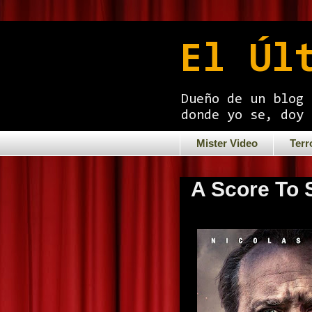
El Úl
Dueño de un blog 
donde yo se, doy 
Mister Video
Terr
A Score To S