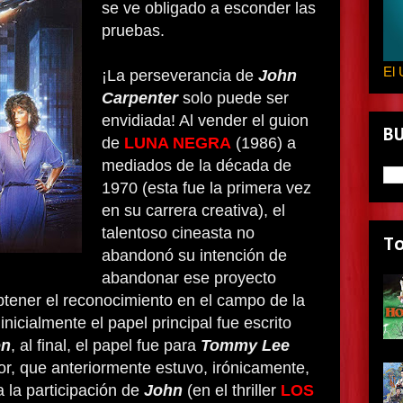
se ve obligado a esconder las
pruebas.
El 
¡La perseverancia de
John
Carpenter
solo puede ser
envidiada! Al vender el guion
B
de
LUNA NEGRA
(1986) a
mediados de la década de
1970 (esta fue la primera vez
en su carrera creativa), el
talentoso cineasta no
T
abandonó su intención de
abandonar ese proyecto
tener el reconocimiento en el campo de la
inicialmente el papel principal fue escrito
on
, al final, el papel fue para
Tommy Lee
or, que anteriormente estuvo, irónicamente,
a la participación de
John
(en el thriller
LOS