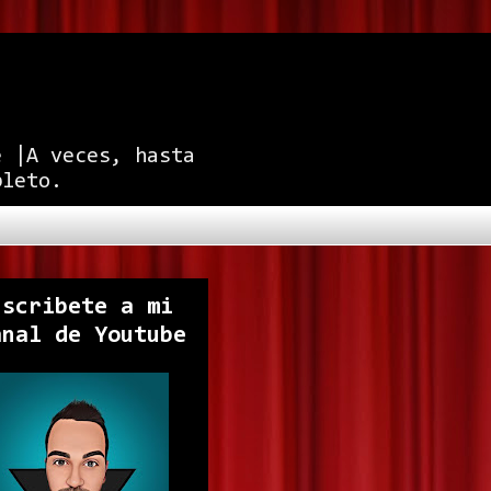
e |A veces, hasta
pleto.
uscribete a mi
anal de Youtube