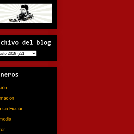
rchivo del blog
éneros
ción
(141)
imacion
(80)
ncia Ficción
(74)
media
(233)
ror
(367)