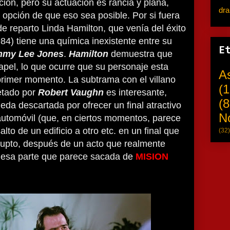
ción, pero su actuación es rancia y plana,
dr
 opción de que eso sea posible. Por si fuera
 reparto Linda Hamilton, que venía del éxito
84) tiene una química inexistente entre su
E
my Lee Jones
.
Hamilton
demuestra que
apel, lo que ocurre que su personaje esta
A
primer momento. La subtrama con el villano
(1
retado por
Robert Vaughn
es interesante,
(8
da descartada por ofrecer un final atractivo
N
automóvil (que, en ciertos momentos, parece
lto de un edificio a otro etc. en un final que
(32)
upto, después de un acto que realmente
 esa parte que parece sacada de
MISION