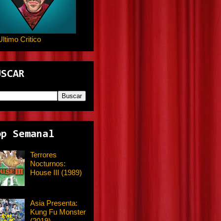
Ultimo Critico
USCAR
op Semanal
Terrores
Nocturnos:
House III (1989)
Asia Presenta:
Kung Fu Monster
(2019)