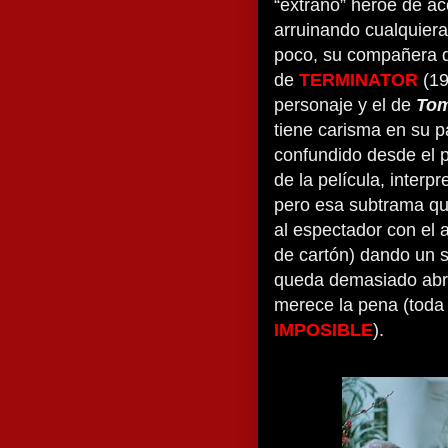
“extraño” héroe de ac
arruinando cualquiera
poco, su compañera de
de
TERMINATOR
(19
personaje y el de
Tom
tiene carisma en su p
confundido desde el 
de la película, interp
pero esa subtrama que
al espectador con el 
de cartón) dando un sa
queda demasiado abr
merece la pena (toda
IMPOSIBLE
).