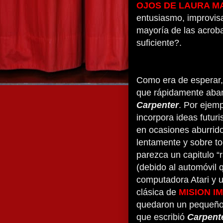
OJOS DE LAURA M
entusiasmo, improvis
mayoría de las acroba
suficiente?.
Como era de esperar, 
que rápidamente aban
Carpenter
. Por ejemp
incorpora ideas futuris
en ocasiones aburrid
lentamente y sobre to
parezca un capitulo 
(debido al automóvil q
computadora Atari y u
clásica de
MISION I
quedaron un pequeño e
que escribió
Carpent