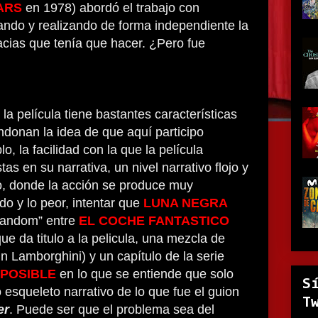
ARS
en 1978) abordó el trabajo con
ando y realizando de forma independiente la
cias que tenía que hacer. ¿Pero fue
la película tiene bastantes características
donan la idea de que aquí participo
lo, la facilidad con la que la película
tas en su narrativa, un nivel narrativo flojo y
o, donde la acción se produce muy
do y lo peor, intentar que
LUNA NEGRA
“random” entre
EL COCHE FANTASTICO
ue da titulo a la pelicula, una mezcla de
n Lamborghini) y un capítulo de la serie
MPOSIBLE
en lo que se entiende que solo
S
squeleto narrativo de lo que fue el guion
T
er
. Puede ser que el problema sea del