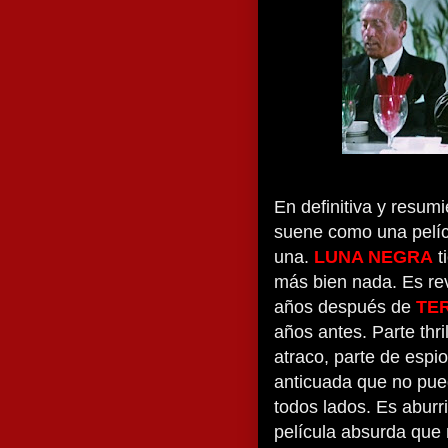
En definitiva y resum
suene como una pelí
una.
LUNA NEGRA
t
más bien nada. Es rev
años después de
TE
años antes. Parte thr
atraco, parte de espi
anticuada que no pue
todos lados. Es aburr
película absurda que