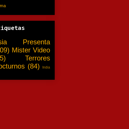
ama
(310)
tiquetas
sia Presenta
09)
Mister Video
5)
Terrores
octurnos
(84)
India